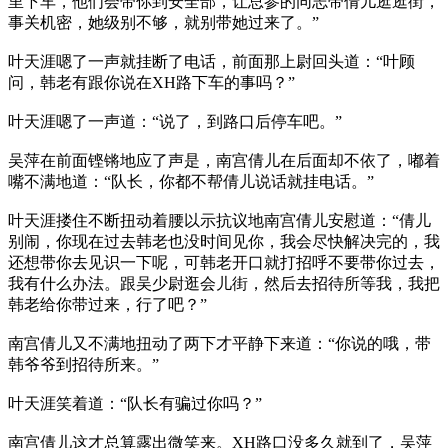
里下车，他们会带你到安全部，让总参的同志带倩儿逛逛街，
事关机密，她级别不够，就别带她过来了。”
叶天涯嗯了一声就挂断了电话，前面那上尉回头道：“叶顾
问，韩老有跟你说在XH路下车的事吗？”
叶天涯嗯了一声道：“说了，到路口后停车吧。”
吴萍在前面铿锵地应了声是，南宫倩儿在后面却不依了，嘟着
嘴不满地道：“队长，你都不帮倩儿说话就挂电话。”
叶天涯搂住不断扭动着腰以示抗议地南宫倩儿安慰道：“倩儿
别闹，你现在过去韩老也没时间见你，我会尽快解决完的，我
还想带你去见识一下呢，可韩老开口就打招呼不要带你过去，
我有什么办法。跟吴少尉逛会儿街，然后去招待所等我，我把
韩老给你带过来，行了吧？”
南宫倩儿又不满地扭动了两下才平静下来道：“你说的哦，带
韩爷爷到招待所来。”
叶天涯笑着道：“队长有骗过你吗？”
南宫倩儿这才总算露出微笑来。XH路口没多久就到了，吴萍