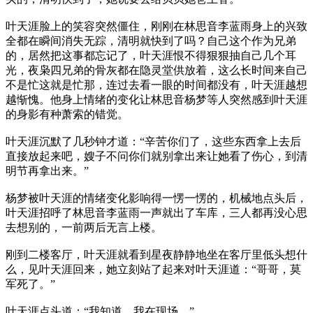
叶天涯脸上的笑容突然僵住，刚刚在林思音李蓝雨身上的兴致
全都在瞬间消失无踪，清明就快到了吗？自己这个作为兄弟
的，居然把这事都忘记了，叶天涯恨不得狠狠抽自己几个耳
光，夜枭四兄弟的骨灰都在隐灵堂供放着，这么长时间来自己
不是忙这就是忙那，连过去看一眼的时间都没有，叶天涯越想
越惭愧。他身上情绪的变化让林思音杨梦等人突然感到叶天涯
的身影有种萧索的错觉。
叶天涯沉默了几秒钟才道：“辛苦你们了，这些东西拿上去后
直接放起来吧，嫂子不问你们就别拿出来让她看了伤心，到清
明节再拿出来。”
杨梦被叶天涯的情绪变化影响得一愣一愣的，机械地点头后，
叶天涯招呼了林思音李蓝雨一声就出了车库，三人都再没心思
去想别的，一前两后无言上楼。
刚到二楼客厅，叶天涯就看到星夜静静地坐在客厅里低头想什
么，见叶天涯回来，她立刻站了起来对叶天涯道：“哥哥，莫
军死了。”
叶天涯点头道：“我知道，我在现场。”