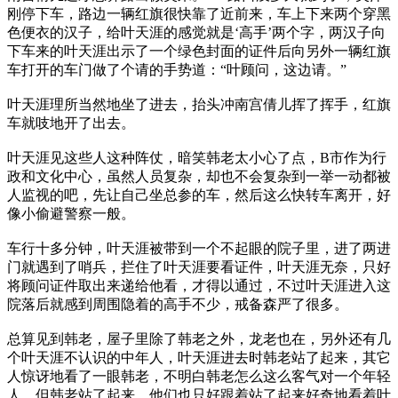
刚停下车，路边一辆红旗很快靠了近前来，车上下来两个穿黑
色便衣的汉子，给叶天涯的感觉就是‘高手’两个字，两汉子向
下车来的叶天涯出示了一个绿色封面的证件后向另外一辆红旗
车打开的车门做了个请的手势道：“叶顾问，这边请。”
叶天涯理所当然地坐了进去，抬头冲南宫倩儿挥了挥手，红旗
车就吱地开了出去。
叶天涯见这些人这种阵仗，暗笑韩老太小心了点，B市作为行
政和文化中心，虽然人员复杂，却也不会复杂到一举一动都被
人监视的吧，先让自己坐总参的车，然后这么快转车离开，好
像小偷避警察一般。
车行十多分钟，叶天涯被带到一个不起眼的院子里，进了两进
门就遇到了哨兵，拦住了叶天涯要看证件，叶天涯无奈，只好
将顾问证件取出来递给他看，才得以通过，不过叶天涯进入这
院落后就感到周围隐着的高手不少，戒备森严了很多。
总算见到韩老，屋子里除了韩老之外，龙老也在，另外还有几
个叶天涯不认识的中年人，叶天涯进去时韩老站了起来，其它
人惊讶地看了一眼韩老，不明白韩老怎么这么客气对一个年轻
人，但韩老站了起来，他们也只好跟着站了起来好奇地看着叶