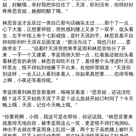
姐，好酸哦，幸好我把你拉住了，天涯，听到没有，你得好好
疼疼思音姐，她都吃醋了哦。”
林思音这才反应过一类自己那句话确实太过……那个了一点，
心下大羞，正想要辩驳，突然感到腰上又多了一双手，低头看
去，左手中指上有个七彩戒指，是叶天涯的手。林思音羞不自
抑却听到叶天涯在后面笑道：“那没办法了，我也只好……委
曲求全了……”说着叶天涯突然将李蓝雨和林思音给分了开
来，一手一个又搂紧，李蓝雨倒大胆一点，红着脸还敢抬头看
看林思音的表情，林思音却吃不住了，羞得整个头埋进叶天涯
怀里去，恨不得钻到他腋下不出来。在他怀里嗔道：“天涯你
别这样，一会儿让人看到多羞人，你如果真想要……也得等晚
上啊，小夜还等着你呢。”
李蓝雨看到林思音那羞样，咯咯笑着道：“思音姐，还说没吃
醋？这不又开始抢天涯了不是？这么急就开始订时间了？今天
晚上哦，天涯，记住今天晚上哦。”
“你要死啊，小雨，我这可是在帮你，你还说我。”林思音要来
就羞得无地自容，被李蓝雨这么一笑，更是恨不得打地洞钻。
伸出手去就在李蓝雨身上乱捏一通，两个女子虽然腰上被叶天
涯抱着，可手上却活动着呢，就在叶天涯怀里开始了贴身战