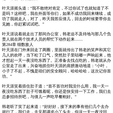
叶天涯摇头道：“我不敢绝对肯定，不过你试了也就知道了不
是吗？这样吧，我在外面等你们，如果不成功我回来继续，成
功了我就走人，对了，昨天我答应倩儿，回去的时候要带你去
见她，你赶紧试试吧。”
叶天涯说着就走出了那间办公室，韩老迫不及待地与那几个负
责人就在两个技术人员的帮忙下动作起来……
第284章 细数敌人
叶天涯在门外来回走了两圈，里面就传出了韩老的笑声和其它
几人的欢呼，当下松了口气，突然肚子里咕嘟一声响起来，他
才想起一天一夜没吃东西了。正准备去找点吃的，韩老就从办
公室走了出来，兴奋地抓住叶天涯的肩膀激动地道：“小叶，
小子了不起，不愧是咱们的安全顾问，哈哈哈哈，这次记你首
功。”
叶天涯笑着捂住肚子道：“首不首功对我没什么用，我一天一
夜没吃东西了肚子可饿着呢，你还是快安排一下工作，我们去
总参招待所吧，与倩儿一声吃早餐刚好。”
韩老听了笑了起来道：“好好好，接下来的事有他们几个去办
就行了，我们走，去见那调皮小丫头去，你这一天一夜没回