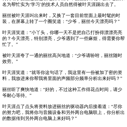
名为帮忙实为‘学习’的技术人员自然得被叶天涯踢出去了。
丽丝被叶天涯叫出来时，又换了一套目前世面上最时髦的时
装，在屏幕上转了一个圈笑道：“少爷，丽丝今天漂亮吗？”
叶天涯笑道：“小丫头，你哪一天不是把自己打扮得漂漂亮亮
的？今天漂亮，特别漂亮，少爷遇到了一些麻烦，得需要你帮
忙了。”
被叶天涯夸了一通的丽丝高兴地道：“少爷请吩咐，丽丝随时
效劳。”
叶天涯笑道：“就等你这句话了，我这里有一份被加了密的资
料，我放进来你帮我将里面的声频部分频率分析出来好吗？”
丽丝听了爽快地道：“好的，不过这种工作得花点时间，请少
爷耐心等待。”
叶天涯点了点头将资料放进丽丝的驱动器内后接着道：“尽你
的努力吧，我将你与音频设备和另外两台电脑联上，你分析出
的数据传到另外两台电脑上来好吗？”