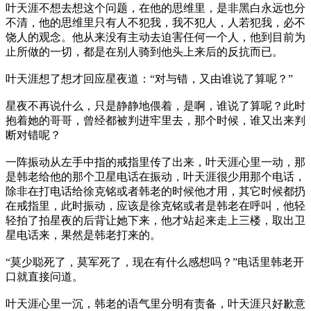
叶天涯不想去想这个问题，在他的思维里，是非黑白永远也分
不清，他的思维里只有人不犯我，我不犯人，人若犯我，必不
饶人的观念。他从来没有主动去迫害任何一个人，他到目前为
止所做的一切，都是在别人骑到他头上来后的反抗而已。
叶天涯想了想才回应星夜道：“对与错，又由谁说了算呢？”
星夜不再说什么，只是静静地偎着，是啊，谁说了算呢？此时
抱着她的哥哥，曾经都被判进牢里去，那个时候，谁又出来判
断对错呢？
一阵振动从左手中指的戒指里传了出来，叶天涯心里一动，那
是韩老给他的那个卫星电话在振动，叶天涯很少用那个电话，
除非在打电话给徐克铭或者韩老的时候他才用，其它时候都扔
在戒指里，此时振动，应该是徐克铭或者是韩老在呼叫，他轻
轻拍了拍星夜的后背让她下来，他才站起来走上三楼，取出卫
星电话来，果然是韩老打来的。
“莫少聪死了，莫军死了，现在有什么感想吗？”电话里韩老开
口就直接问道。
叶天涯心里一沉，韩老的语气里分明有责备，叶天涯只好歉意