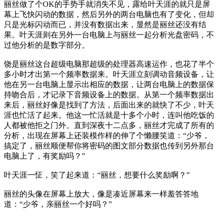
丽丝做了个OK的手势手就消失不见，露给叶天涯的就只是屏
幕上飞快闪动的数据，然后另外的两台电脑也有了变化，但却
只是光标闪动而已，并没有数据出来，显然是丽丝还没有结
果。叶天涯则在另外一台电脑上与丽丝一起分析光盘密码，不
过他分析的是数字部分。
饶是丽丝这台超级电脑那超级的处理器高速运作，也花了半个
多小时才出第一个频率数据来。叶天涯立刻调动音频设备，让
他在另一台电脑上显示出相应的数据，让两台电脑上的数据保
持吻合后，才记录下音频设备上的数据。从第一个频率数据出
来后，丽丝好像是找到了方法，后面出来的就快了不少，叶天
涯也忙活了起来。他这一忙活就是十多个小时，连叫他吃饭的
人都被他拒之门外。直到深夜十二点多，丽丝才完成了所有的
分析，出现在屏幕上还装模作样的伸了个懒腰笑道：“少爷，
搞定了，丽丝顺便帮你将密码的图文部分数据也传到另外那台
电脑上了，有奖励吗？”
叶天涯一怔，笑了起来道：“丽丝，想要什么奖励啊？”
丽丝的头像在屏幕上放大，像是凑近屏幕来一样羞答答地
道：“少爷，亲丽丝一个好吗？”