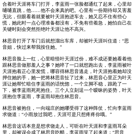
合着叶天涯将车门打开，李蓝雨一张脸都通红了起来，心里却
嗵嗵直跳，他……他不会来真的吧。心里有一份期待却又害羞
无比，但眼看着就要被叶天涯抱进车去，她又忍不住有些心
慌，她此时一点心理准备都没有，不免有些着急，她怕自己在
关键时刻会突然拒绝叶天涯让他不高兴。
林思音打开了车门后就想溜出车库，却被叶天涯叫住道：“思
音姐，快过来帮我按住她。”
林思音脸上一红，心里暗怪叶天涯过份，难不成还要她看着他
跟林思音做那羞人之事？她啐了一口就想跑出去，李蓝雨被叶
天涯抱着正心里发慌，哪容得林思音逃走，叶天涯抱着她却没
押住她的手，她一把将林思音扯了过来，林思音心里正为叶天
涯让她帮忙暗住李蓝雨的话恍惚，一个立脚不稳，踉跄了一
下，被李蓝雨死死抱住。三个人立刻逞一个暧昧的姿势，叶天
涯抱住李蓝雨，李蓝雨却抱住林思音。
林思音被抱住，一向端庄的她哪受得了这种阵仗，忙向李蓝雨
求饶道：“小雨放过我吧，天涯可是只想疼疼你哦。”
林思音这话本意是想求饶走人，可听在叶天涯和李蓝雨耳朵
里，却被误会成了林思音吃醋，李蓝雨笑了起来道：“思音