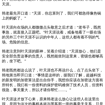
天涯。
韩老最先开口道：“天涯，你总算到了，我们可都急得像热锅
上的蚂蚁了。”
叶天涯向在场的人都微微点头敬意之后才道：“老爷子，既然
事急，就直接入正题吧。”叶天涯说着，戒备地看了一眼在场
的另外三个叶天涯不认识的中年人，这些人都有着不弱的气
场。危险的信息。
韩老注意到叶天涯的眼神，笑着介绍道：“天涯放心，他们是
安全部负责这事的负责人，既然能坐到这里来，密级也都够高
的，坐下吧。”
韩老既然都这么说了，叶天涯也不再说什么，点了点头坐下，
韩地第当即开口道：“事情是这样的，据我们了解，超越科技
的新发明的加密算法是出自你手，我想你应该在加密这方面有
所特长，我们有一份资料的保护密码难倒了技术人员，但资料
很急，事关重大，所以才请你帮忙……。”
叶天涯这才放下心来，原来韩老这么放心让这些人在这里出
现，是因为这次的事根本就与黑客那一面的事毫无关系，只是