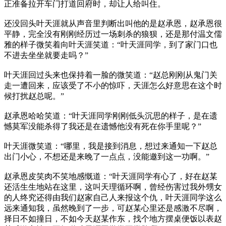
正准备拉开车门打道回府时，却让人给叫住。
还没回头叶天涯就从声音里判断出叫他的是赵承恩，赵承恩很
平静，完全没有刚刚经历过一场刺杀的狼狈，还是那付温文儒
雅的样子微笑着向叶天涯笑道：“叶天涯同学，到了家门口也
不进去坐坐就要走吗？”
叶天涯回过头来也保持着一脸的微笑道：“赵总刚刚从鬼门关
走一遭回来，应该受了不小的惊吓，天涯怎么好意思在这个时
候打扰赵总呢。”
赵承恩哈哈笑道：“叶天涯同学刚刚低头沉思的样子，是在遗
憾莫军没能杀得了我还是在遗憾他没有死在你手里呢？”
叶天涯微笑道：“哪里，我是接到消息，想过来通知一下赵总
出门小心，不想还是来晚了一点点，没能邀到这一功啊。”
赵承恩皮笑肉不笑地感慨道：“叶天涯同学有心了，好在赵某
还活生生地站在这里，这叫天理循环啊，曾经伤害过我外甥女
的人终究还得由我们赵家自己人来报这个仇，叶天涯同学这么
远来通知我，虽然晚到了一步，可赵某心里还是感激不尽啊，
择日不如撞日，不如今天赵某作东，找个地方摆桌便饭以表赵