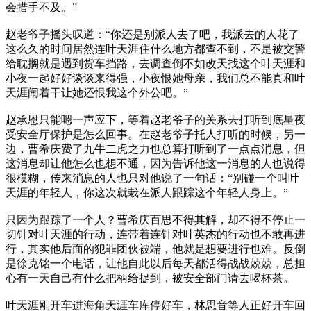
会措手不及。”
赵老爷子摇头叹道：“你还是别派人去了吧，我派去的人花了
这么久的时间居然连叶天涯住什么地方都查不到，不是被交警
给耽搁就是遇到货车挡路，去调查倒不如改天找这个叶天涯和
小夜一起好好谈谈来得强，小夜恨她母亲，我们总不能真和叶
天涯闹着干让她还恨我这个外公吧。”
赵承恩只能嗯一声应下，等着赵老爷子的关系去打听到底星夜
受安全厅保护是怎么回事。在赵老爷子托人打听的时候，另一
边，曹希庆费了九牛二虎之力也总算打听到了一点点消息，但
这消息却让他怎么也想不通，因为告诉他这一消息的人也说得
很模糊，传来消息的人也只对他说了一句话：“别碰一个叫叶
天涯的年轻人，你这次就栽在派人跟踪这个年轻人身上。”
只因为跟踪了一个人？曹希庆百思不得其解，却不得不停止一
切针对叶天涯的行动，连带着连针对叶英杰的行动也不敢再进
行，其实他后面的犯罪团伙被端，他就是想要进行也难。反倒
是徐克铭一个电话，让他自此以后每天都活得战战兢兢，总担
心有一天自己有什么把柄给捉到，被安全部门请去喝杯茶。
叶天涯刚开车进海角天涯车库停好车，林思音等人正好开车回