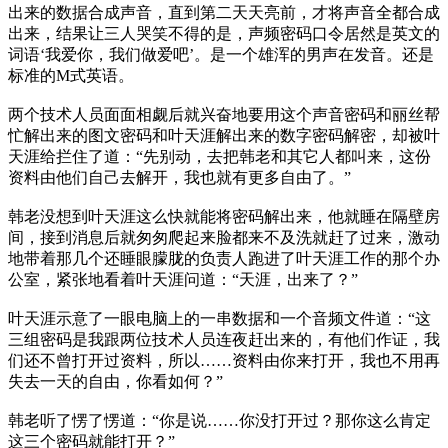
出来的数据合成声音，直到第二天天亮前，才将声音全都合成
出来，结果让三人哭笑不得的是，声频密码口令居然是英文的
词语‘我爱你，我们做爱吧’。是一个雄浑的男声在发音。还是
标准的M式英语。
两个技术人员面面相觑后就兴奋地要用这个声音密码和丽丝帮
忙解出来的图文密码和叶天涯解出来的数字密码解密，却被叶
天涯给拦住了道：“先别动，去把韩老和其它人都叫来，这份
资料由他们自己去解开，我也就有更多自由了。”
韩老没想到叶天涯这么快就能将密码解出来，他就睡在隔壁房
间，接到消息后就匆匆爬起来脸都来不及洗就赶了过来，激动
地带着那几个还睡眼朦胧的负责人跑进了叶天涯工作的那个办
公室，紧张地看着叶天涯问道：“天涯，出来了？”
叶天涯示意了一眼电脑上的一串数据和一个音频文件道：“这
三组密码是我跟两位技术人员连夜赶出来的，有他们作证，我
们还不曾打开过资料，所以……资料由你来打开，我也不用再
失去一天的自由，你看如何？”
韩老听了愣了愣道：“你是说……你没打开过？那你这么肯定
这三个密码就能打开？”