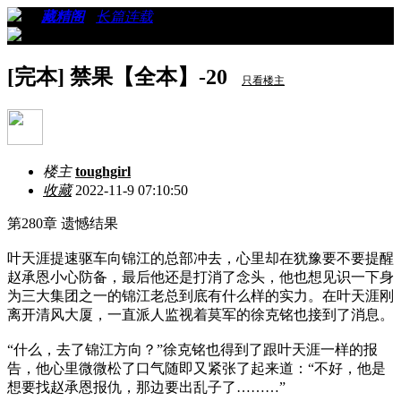
›
›
藏精阁
›
长篇连载
›
看帖
[完本] 禁果【全本】-20
只看楼主
楼主
toughgirl
收藏
2022-11-9 07:10:50
第280章 遗憾结果
叶天涯提速驱车向锦江的总部冲去，心里却在犹豫要不要提醒
赵承恩小心防备，最后他还是打消了念头，他也想见识一下身
为三大集团之一的锦江老总到底有什么样的实力。在叶天涯刚
离开清风大厦，一直派人监视着莫军的徐克铭也接到了消息。
“什么，去了锦江方向？”徐克铭也得到了跟叶天涯一样的报
告，他心里微微松了口气随即又紧张了起来道：“不好，他是
想要找赵承恩报仇，那边要出乱子了………”