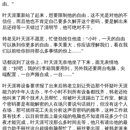
由。”
叶天涯重新站了起来，想要限制他的自由，这不光是对他的不
信任，而且他也不肯定自己要多久解开这个密码，要是解出来
后还得等一天错过了清明节，他可绝对不干。
韩老见叶天涯不愿意，忙使劲按住他道：“小叶，一天的自由
可以换到你更多的自由，事关重大，你应该理解我们，看在我
们以前给你担待那么多事情的份上……”
话都说到了这份上，叶天涯无奈地坐了下来，面无表情地
道：“好吧，我的行李箱我要用到，另外我还要两台电脑，尖
端配置，一台声频合成，一台……”
叶天涯将设备要求报了出来后韩老立刻让旁边那个怀疑叶天涯
能力的中年人去办，半个小时不到所有设备都找齐，韩老还给
他叫来了两个技术人员帮忙，却被叶天涯踢出了工作室。解这
个密码要是有能解密的人在场只要说句话就行，但没有这个人
在场，那可就得花工夫去分析这声音密码的频率，这种工作就
算有技术，以目前世面上最尖端的电脑也不知道得花多少个日
夜才能完成，叶天涯可没那么多时间去等，他只有请出他的最
得力助手丽丝这台超级电脑帮忙了，丽丝要出现，被韩老派来