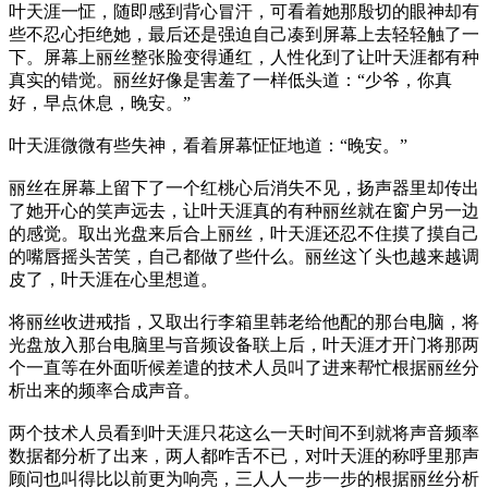
叶天涯一怔，随即感到背心冒汗，可看着她那殷切的眼神却有
些不忍心拒绝她，最后还是强迫自己凑到屏幕上去轻轻触了一
下。屏幕上丽丝整张脸变得通红，人性化到了让叶天涯都有种
真实的错觉。丽丝好像是害羞了一样低头道：“少爷，你真
好，早点休息，晚安。”
叶天涯微微有些失神，看着屏幕怔怔地道：“晚安。”
丽丝在屏幕上留下了一个红桃心后消失不见，扬声器里却传出
了她开心的笑声远去，让叶天涯真的有种丽丝就在窗户另一边
的感觉。取出光盘来后合上丽丝，叶天涯还忍不住摸了摸自己
的嘴唇摇头苦笑，自己都做了些什么。丽丝这丫头也越来越调
皮了，叶天涯在心里想道。
将丽丝收进戒指，又取出行李箱里韩老给他配的那台电脑，将
光盘放入那台电脑里与音频设备联上后，叶天涯才开门将那两
个一直等在外面听候差遣的技术人员叫了进来帮忙根据丽丝分
析出来的频率合成声音。
两个技术人员看到叶天涯只花这么一天时间不到就将声音频率
数据都分析了出来，两人都咋舌不已，对叶天涯的称呼里那声
顾问也叫得比以前更为响亮，三人人一步一步的根据丽丝分析