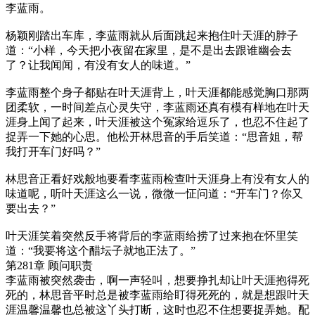
李蓝雨。
杨颖刚踏出车库，李蓝雨就从后面跳起来抱住叶天涯的脖子
道：“小样，今天把小夜留在家里，是不是出去跟谁幽会去
了？让我闻闻，有没有女人的味道。”
李蓝雨整个身子都贴在叶天涯背上，叶天涯都能感觉胸口那两
团柔软，一时间差点心灵失守，李蓝雨还真有模有样地在叶天
涯身上闻了起来，叶天涯被这个冤家给逗乐了，也忍不住起了
捉弄一下她的心思。他松开林思音的手后笑道：“思音姐，帮
我打开车门好吗？”
林思音正看好戏般地要看李蓝雨检查叶天涯身上有没有女人的
味道呢，听叶天涯这么一说，微微一怔问道：“开车门？你又
要出去？”
叶天涯笑着突然反手将背后的李蓝雨给捞了过来抱在怀里笑
道：“我要将这个醋坛子就地正法了。”
第281章 顾问职责
李蓝雨被突然袭击，啊一声轻叫，想要挣扎却让叶天涯抱得死
死的，林思音平时总是被李蓝雨给盯得死死的，就是想跟叶天
涯温馨温馨也总被这丫头打断，这时也忍不住想要捉弄她。配