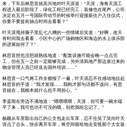
来，下车后林思音就高兴地对叶天涯道：“天涯，海角天涯工
程进入最后阶段了，绿化工程已经完工，装修也在尾声，公司
决定在五月一号国际劳动节的时候举行迎接新住户入住仪式，
你要不要提前抽点时间去看看？”
叶天涯甩掉脑子里乱七八糟的一些情绪后笑道：“好啊，改天
有时间我去看看，小区中心的广场购物区和海边的水上俱乐部
的进展如何了？”
林思音想也没想就熟练地道：“配套设施可能会晚一点点完
工，但在五一之前一定能够完成，另外清风地产那边派过来的
物业管理人员已经送去国外培训……”
林思音一口气将工作全都报了一遍，叶天涯忍不住感动地拉起
林思音的手道：“我才发现……我刚才那句话都不该问，有思
音姐在，我根本就什么也不用担心。”
李蓝雨在旁边不满地道：“喂喂喂喂，天涯，你可要一碗水端
平了来，我可也功不可没的哦，别把我给忘记了。”
杨颖从车里取出自己的公文包走出车库，忍不住笑了笑向叶天
涯点了点头，快步离开车库，将空间留给他去安抚那个大女孩