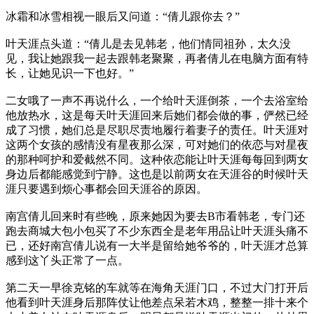
冰霜和冰雪相视一眼后又问道：“倩儿跟你去？”
叶天涯点头道：“倩儿是去见韩老，他们情同祖孙，太久没
见，我让她跟我一起去跟韩老聚聚，再者倩儿在电脑方面有特
长，让她见识一下也好。”
二女哦了一声不再说什么，一个给叶天涯倒茶，一个去浴室给
他放热水，这是每天叶天涯回来后她们都会做的事，俨然已经
成了习惯，她们总是尽职尽责地履行着妻子的责任。叶天涯对
这两个女孩的感情没有星夜那么深，可对她们的依恋与对星夜
的那种呵护和爱截然不同。这种依恋能让叶天涯每每回到两女
身边后都能感觉到宁静。这也是以前两女在天涯谷的时候叶天
涯只要遇到烦心事都会回天涯谷的原因。
南宫倩儿回来时有些晚，原来她因为要去B市看韩老，专门还
跑去商城大包小包买了不少东西全是老年用品让叶天涯头痛不
已，还好南宫倩儿说有一大半是留给她爷爷的，叶天涯才总算
感到这丫头正常了一点。
第二天一早徐克铭的车就等在海角天涯门口，不过大门打开后
他看到叶天涯身后那阵仗让他差点呆若木鸡，整整一排十来个