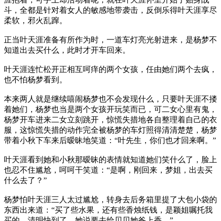
斗，全都是针对着女人的敏感地带袭击，反倒乐得叶天涯享尽
柔软，邪火乱蹿。
正当叶天涯准备有所作为时，一道车灯亮光射进来，是杨梦不
知道出去买什么，此时才开车回来。
叶天涯连忙松开正相互呵痒的两个女孩，任由她们两个去疯，
也不怕杨梦看到。
本来两人就是继续嘻闹杨梦也不会发现什么，只要叶天涯不搂
着她们，杨梦也当是两个女孩开玩笑而已，可二女心里有鬼，
杨梦开车进来二女立刻跳开，惊慌失措地各自整理着自己的衣
服，这惊慌失措的动作完全被杨梦的车灯照得清清楚楚，杨梦
带着小秋下车来后暧昧地笑道：“叶先生，你们也才回来啊。”
叶天涯看到她和小秋那暧昧的表情就知道她们笑什么了，脸上
也忍不住尴尬，呵呵干笑道：“是啊，刚回来，梦姐，出去买
什么去了？”
杨梦怕叶天涯三人太过尴尬，转身去后务箱里提了大包小袋的
东西出来道：“买了些水果，还有些香烛纸钱，是颖姐嘱托我
买的，清明快到了，她说要去给贝贝她爸上香。”