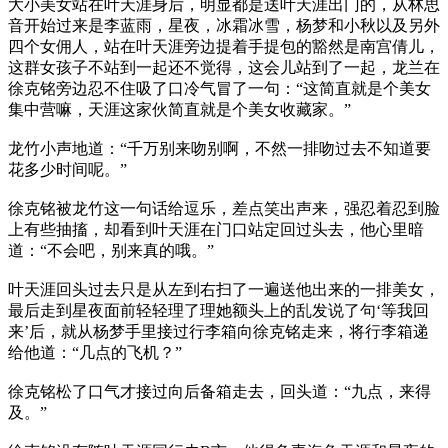
大小美女站在叶天涯身后，明显都是送叶天涯出门的，从林思
音开始过来是李蓝雨，星夜，冰霜冰雪，杨梦和小秋以及另外
四个女佣人，站在叶天涯旁边提着手提包的豁然是南宫倩儿，
这群女孩子不站到一起还不觉得，这会儿站到了一起，龙兰在
徐克铭旁边忍不住吸了口冷气冒了一句：“这简直就是个美女
集中营嘛，天涯这家伙简直就是个美女收藏家。”
龙竹小声地道：“千万别来吻别啊，不然一排吻过去不知道要
花多少时间呢。”
徐克铭被龙竹这一句话给逗乐，差点笑出声来，强忍着忍到脸
上有些抽搐，却看到叶天涯在门口站定回过头去，他心里暗
道：“不会吧，别来真的哦。”
叶天涯回头过去只是从左到右扫了一遍送他出来的一排美女，
最后走到星夜面前轻轻理了理她额头上的乱发说了句‘等我回
来’后，就从杨梦手里接过行李箱向徐克铭走来，将行李箱递
给他道：“几点的飞机？”
徐克铭松了口气才接过向后备箱走去，回头道：“九点，来得
及。”