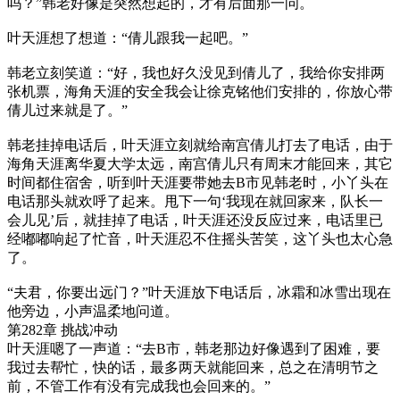
吗？”韩老好像是突然想起的，才有后面那一问。
叶天涯想了想道：“倩儿跟我一起吧。”
韩老立刻笑道：“好，我也好久没见到倩儿了，我给你安排两
张机票，海角天涯的安全我会让徐克铭他们安排的，你放心带
倩儿过来就是了。”
韩老挂掉电话后，叶天涯立刻就给南宫倩儿打去了电话，由于
海角天涯离华夏大学太远，南宫倩儿只有周末才能回来，其它
时间都住宿舍，听到叶天涯要带她去B市见韩老时，小丫头在
电话那头就欢呼了起来。甩下一句‘我现在就回家来，队长一
会儿见’后，就挂掉了电话，叶天涯还没反应过来，电话里已
经嘟嘟响起了忙音，叶天涯忍不住摇头苦笑，这丫头也太心急
了。
“夫君，你要出远门？”叶天涯放下电话后，冰霜和冰雪出现在
他旁边，小声温柔地问道。
第282章 挑战冲动
叶天涯嗯了一声道：“去B市，韩老那边好像遇到了困难，要
我过去帮忙，快的话，最多两天就能回来，总之在清明节之
前，不管工作有没有完成我也会回来的。”