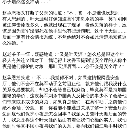
小子居然这么冲动……”
赵承恩摇头打断了父亲的话道：“不，爸，不是谁也没想到，
有人想到的，叶天涯就好像知道莫军来刺杀我的事，莫军刚刚
被江涛击毙没多久，他就出现在了现场，看他失落的样子，应
该是因为莫军没能死在他手里他有些遗憾吧。这个叶天涯……
后面一定有什么情报系统，不然他绝对不会如此清楚地知道这
么准确。”
赵老爷子一怔，疑惑地道：“又是叶天涯？怎么总是跟这个年
轻人有关连？哦对了，我记得上次香玉提到过安全厅的人称小
夜是他们保护的对象，那叶天涯后面……会不会是安全厅？”
赵承恩摇头道：“不……我觉得不对，如果这情报网是安全
厅，他们不会不在莫军动手之前阻止他，就算他们跟我没什么
关系没必要救我，却也不会给自己找麻烦，毕竟莫军是持加国
国籍的华侨，这次莫军刺杀中国商人反毙命的事少不了会给他
们带来或多或少的麻烦，如果真是他们，在莫军动手之前他们
绝不会袖手旁观。爸，你看能不能通过关系了解一下安全厅那
边到底他们保护小夜是怎么回事？我派人去查叶天涯后面的势
力，我总觉得这个叶天涯的后面有着让我们心颤的实力。我怕
他到时候真不顾小夜与我们的关系，要向我们锦江动手时我们