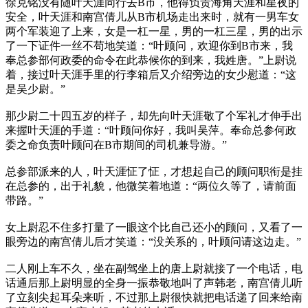
徐克铭没有随叶天涯同行去B市，他得负责海角天涯和星夜的
安全，叶天涯和南宫倩儿从B市机场走出来时，就有一男车女
两个军装迎了上来，女是一杠一星，男的一杠三星，男的出示
了一下证件一丝不苟地笑道：“叶顾问，欢迎你到B市来，我
奉总参部何政委的命令在此恭候你的到来，我姓唐。”上尉说
着，接过叶天涯手里的行李箱后又介绍旁边的女少慰道：“这
是吴少尉。”
那少尉二十四五岁的样子，却先向叶天涯敬了个军礼才伸手出
来握叶天涯的手道：“叶顾问你好，我叫吴萍。奉命总参何政
委之命负责叶顾问在B市期间的司机兼导游。”
总参部派来的人，叶天涯怔了怔，才想起自己的顾问职衔是挂
在总参的，出于礼貌，他微笑着地道：“两位久等了，请前面
带路。”
女上尉忍不住多打量了一眼这个比自己还小的顾问，又看了一
眼旁边的南宫倩儿后才笑道：“没关系的，叶顾问请这边走。”
二人刚上车不久，坐在副驾坐上的唐上尉就接了一个电话，电
话通后那上尉明显的全身一振恭敬地叫了声韩老，南宫倩儿听
了立刻尖起耳朵来听，不过那上尉很快就把电话递了回来给南