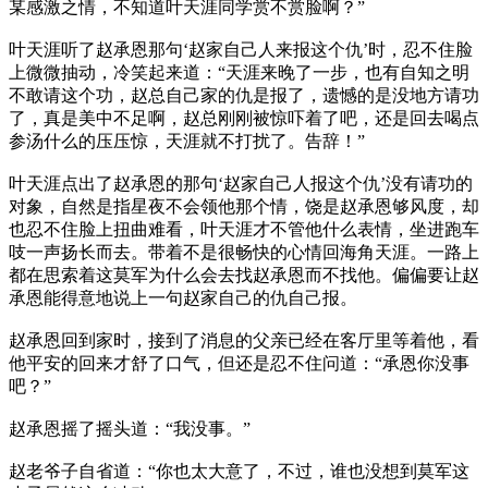
某感激之情，不知道叶天涯同学赏不赏脸啊？”
叶天涯听了赵承恩那句‘赵家自己人来报这个仇’时，忍不住脸
上微微抽动，冷笑起来道：“天涯来晚了一步，也有自知之明
不敢请这个功，赵总自己家的仇是报了，遗憾的是没地方请功
了，真是美中不足啊，赵总刚刚被惊吓着了吧，还是回去喝点
参汤什么的压压惊，天涯就不打扰了。告辞！”
叶天涯点出了赵承恩的那句‘赵家自己人报这个仇’没有请功的
对象，自然是指星夜不会领他那个情，饶是赵承恩够风度，却
也忍不住脸上扭曲难看，叶天涯才不管他什么表情，坐进跑车
吱一声扬长而去。带着不是很畅快的心情回海角天涯。一路上
都在思索着这莫军为什么会去找赵承恩而不找他。偏偏要让赵
承恩能得意地说上一句赵家自己的仇自己报。
赵承恩回到家时，接到了消息的父亲已经在客厅里等着他，看
他平安的回来才舒了口气，但还是忍不住问道：“承恩你没事
吧？”
赵承恩摇了摇头道：“我没事。”
赵老爷子自省道：“你也太大意了，不过，谁也没想到莫军这