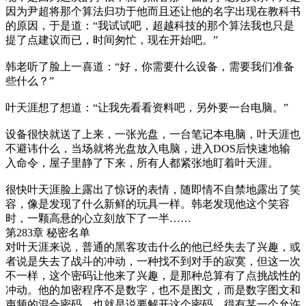
因为尹超将那个算法归功于他而且还让他的名字出现在教科书
的原因，于是道：“我试试吧，超越科技的那个算法我也只是
提了点建议而已，时间匆忙，现在开始吧。”
韩老听了脸上一喜道：“好，你需要什么设备，需要我们准备
些什么？”
叶天涯想了想道：“让我先看看资料吧，另外要一台电脑。”
设备很快就送了上来，一张光盘，一台笔记本电脑，叶天涯也
不避讳什么，当场就将光盘放入电脑，进入DOS后快速地输
入命令，屋子里静了下来，所有人都紧张地盯着叶天涯。
很快叶天涯脸上露出了惊讶的表情，随即情不自禁地露出了笑
容，像是发现了什么新鲜的玩具一样。韩老发现他这个笑容
时，一颗高悬的心立刻放下了一半……
第283章 秘密名单
对叶天涯来说，普通的黑客攻击什么的他已经失去了兴趣，或
者说是失去了战斗的冲动，一种找不到对手的寂寞，但这一次
不一样，这个密码让他来了兴趣，是那种总算有了点挑战性的
冲动。他的加密程序不是数字，也不是图文，而是数字图文和
声频的混合密码，也就是说要解开这个密码，得有某一个允许