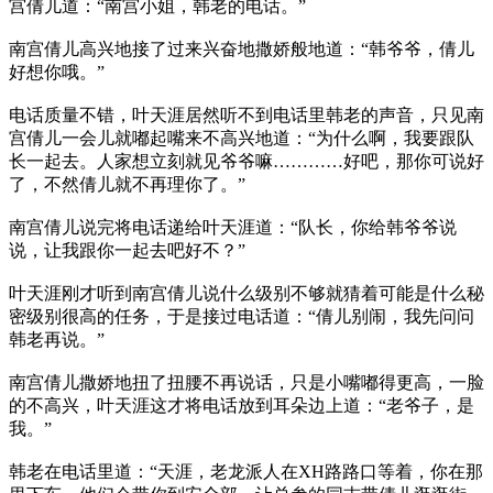
宫倩儿道：“南宫小姐，韩老的电话。”
南宫倩儿高兴地接了过来兴奋地撒娇般地道：“韩爷爷，倩儿
好想你哦。”
电话质量不错，叶天涯居然听不到电话里韩老的声音，只见南
宫倩儿一会儿就嘟起嘴来不高兴地道：“为什么啊，我要跟队
长一起去。人家想立刻就见爷爷嘛…………好吧，那你可说好
了，不然倩儿就不再理你了。”
南宫倩儿说完将电话递给叶天涯道：“队长，你给韩爷爷说
说，让我跟你一起去吧好不？”
叶天涯刚才听到南宫倩儿说什么级别不够就猜着可能是什么秘
密级别很高的任务，于是接过电话道：“倩儿别闹，我先问问
韩老再说。”
南宫倩儿撒娇地扭了扭腰不再说话，只是小嘴嘟得更高，一脸
的不高兴，叶天涯这才将电话放到耳朵边上道：“老爷子，是
我。”
韩老在电话里道：“天涯，老龙派人在XH路路口等着，你在那