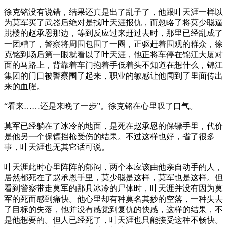
徐克铭没有说错，结果还真是出了乱子了，他跟叶天涯一样以
为莫军买了武器后绝对是找叶天涯报仇，而忽略了将莫少聪逼
跳楼的赵承恩那边，等到反应过来赶过去时，那里已经乱成了
一团糟了，警察将周围包围了一圈，正驱赶着围观的群众，徐
克铭到场后第一眼就看以了叶天涯，他正将车停在锦江大厦对
面的马路上，背靠着车门抱着手低着头不知道在想什么，锦江
集团的门口被警察围了起来，职业的敏感让他闻到了里面传出
来的血腥。
“看来……还是来晚了一步”。徐克铭在心里叹了口气。
莫军已经躺在了冰冷的地面，是死在赵承恩的保镖手里，代价
是他另一个保镖挡枪受伤的结果。不过这样也好，省了很多
事，叶天涯也无其它话可说。
叶天涯此时心里阵阵的郁闷，两个本应该由他亲自动手的人，
居然都死在了赵承恩手里，莫少聪是这样，莫军也是这样。但
看到警察带走莫军的那具冰冷的尸体时，叶天涯并没有因为莫
军的死而感到痛快。他心里却有种莫名其妙的空落，一种失去
了目标的失落，他并没有感觉到复仇的快感，这样的结果，不
是他想要的。但人已经死了，叶天涯也只能接受这种不畅快。