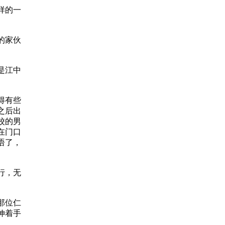
样的一
的家伙
是江中
得有些
之后出
校的男
在门口
语了，
行，无
那位仁
伸着手