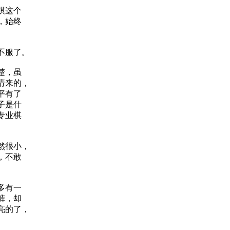
棋这个
，始终
不服了。
楚，虽
请来的，
平有了
子是什
专业棋
然很小，
，不敢
多有一
裤，却
亮的了，