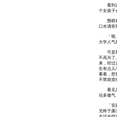
看到这个
个女孩子
围棋社里
口水滴答
「呃……
大学人气
可是那个
不高兴了
来，经过
生有点儿
看着，想
不禁就觉
看见美女
论多傲气
「安西…
兄终于露
走过去找