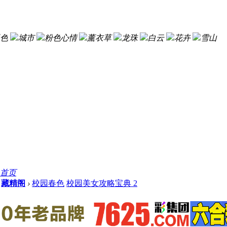
色
城市
粉色心情
薰衣草
龙珠
白云
花卉
雪山
首页
藏精阁
›
校园春色
校园美女攻略宝典 2