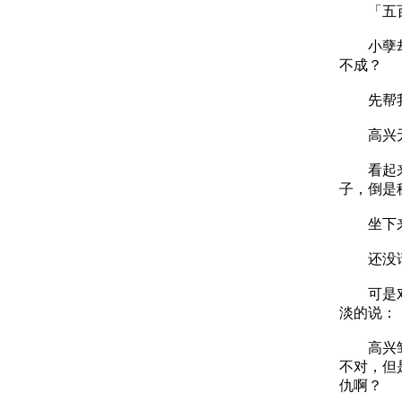
「五百块
小孽却没
不成？
先帮我
高兴无
看起来，
子，倒是
坐下来之
还没请
可是对方
淡的说：
高兴皱了
不对，但
仇啊？