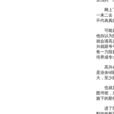
网上下棋
一来二去
不代表真
可能是性
他自以为
就会请高
兴就跟爷
爸一力阻
培养成专
高兴在小
是业余6
大，至少
也就是十
图书馆，
旗下的那
进了围棋
料中的相