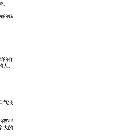
劳。
你的钱
岁的样
的人。
口气淡
的有些
多大的