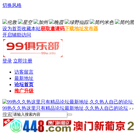
切换风格
伦敦
星空
加州
晚霞
绿野仙踪
简约米色
简约黑
设为首页
收藏本站
获取邀请码
下载地址发布器
开启辅助访问
登录
立即注册
访客留言
最新地址
论坛首页
推广升级
99热久久热这里只有精品论坛最新地址,久久热人自己的论坛
›
›
搜索