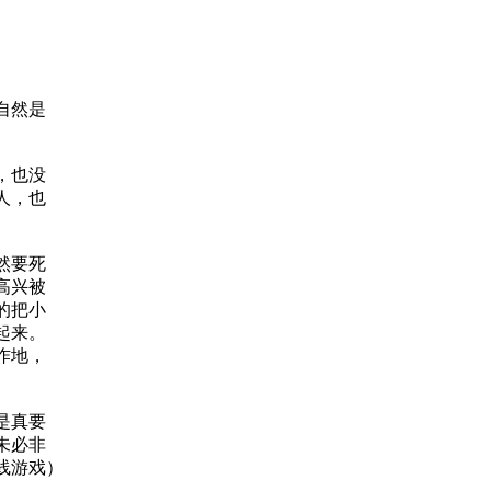
自然是
，也没
人，也
然要死
高兴被
的把小
起来。
咋地，
是真要
未必非
线游戏）