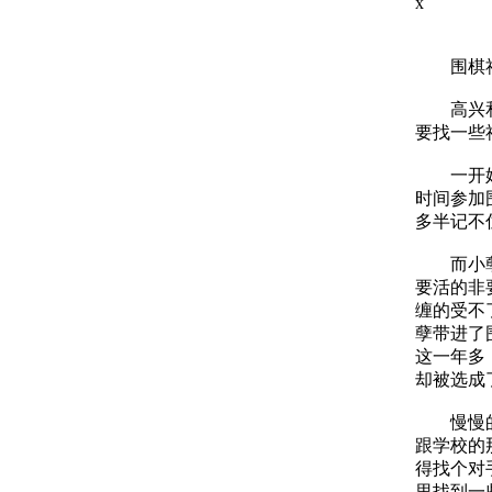
x
第
围棋社是
高兴和小
要找一些
一开始的
时间参加
多半记不
而小孽也
要活的非
缠的受不
孽带进了
这一年多
却被选成
慢慢的，
跟学校的
得找个对
里找到一