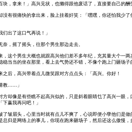
，拿来！」高兴见状，也懒得跟他废话了，直接要自己的酬
有很痛快的拿出来，脸上挂着奸笑：「嘿嘿，你还怕我少了
们出了这口气再说！」
奈，摇了摇头，往那个男生那边走去。
这个男生大概也就跟高兴他们差不多年纪，充其量大个一两
稳稳当当的坐在那里，看上去气势还不错，不像个跑上门砸场子
后，高兴带着点儿微笑跟对方点点头：「高兴。你好！
教……」
却像是有些瞧不起高兴似的，只是斜着眼睛乜了高兴一眼，
「下赢我再问吧！」
皱眉头，心里当时就有点儿不爽了，心说即便小孽他们是做
是总归是网络上的事儿，你现在跑来砸场子，然后还这么傲慢，