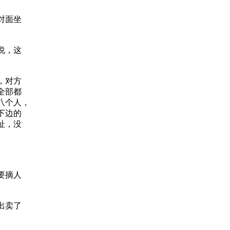
对面坐
说，这
，对方
全部都
八个人，
下边的
址，没
要摘人
出卖了