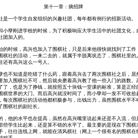
十一章：摘招牌
一个学生自发组织的兴趣社团，每年都有例行的招新活动。
孽刚进学校的时候，为了积极响应大学生活中的社团文化，
社团加入的。
时候，高兴也加入了围棋社，只是后来他很快就找到了工作
围棋社的活动，一来二去的，就属于半脱离状态了，围棋社里的
住还有高兴这么一号人。
不知道是吃错了什么药，跟着高兴去了两次围棋社之后，居
要加入围棋社不可，然后就央磨着高兴教了他一些入门的路数。
了了，也是为了挣钱，就按照五十块钱一堂课的标准，算是正经
围棋世界的大门。而后高兴就没时间了，而小孽却一发不可收拾
，每次围棋社的活动他都积极参与，出钱出力，虽然围棋水平不
了围棋社的副社长。
他的水平也在提高，虽然在高兴嘴里说起来还是不入流，但
那些学生比起来，还是算不错的水平了。最主要的是现在下围棋
手，往往连线上网，就能在清风棋社（网上一个很有名的围棋在
些对手。