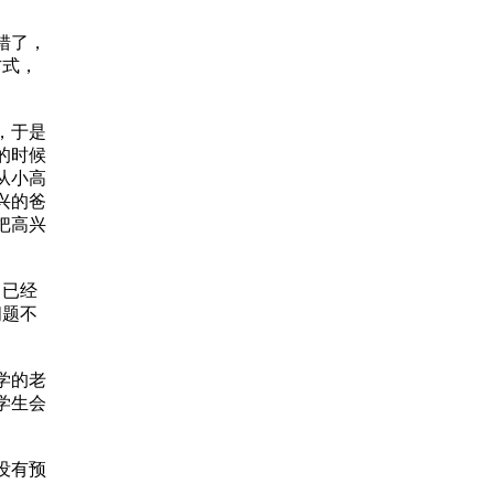
错了，
方式，
。
，于是
的时候
从小高
兴的爸
把高兴
，已经
问题不
学的老
学生会
没有预