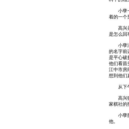
小孽一看
着的一个
高兴并没
是怎么回
小孽满脸
的名字前
是平心破
他们看苗
江中市房
想到他们
从下午
高兴狐疑
家棋社的
小孽憨笑
他。