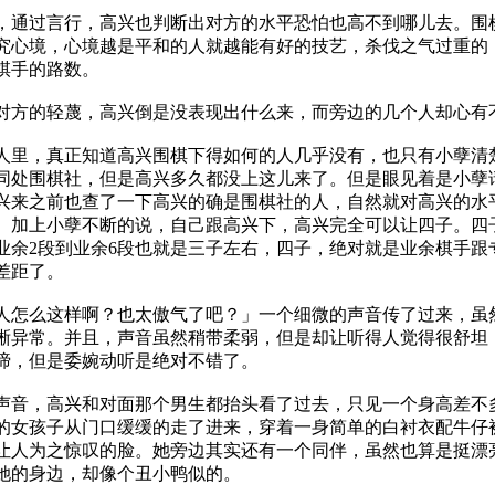
过言行，高兴也判断出对方的水平恐怕也高不到哪儿去。围
究心境，心境越是平和的人就越能有好的技艺，杀伐之气过重的
棋手的路数。
的轻蔑，高兴倒是没表现出什么来，而旁边的几个人却心有
，真正知道高兴围棋下得如何的人几乎没有，也只有小孽清
同处围棋社，但是高兴多久都没上这儿来了。但是眼见着是小孽
兴来之前也查了一下高兴的确是围棋社的人，自然就对高兴的水
。加上小孽不断的说，自己跟高兴下，高兴完全可以让四子。四
业余2段到业余6段也就是三子左右，四子，绝对就是业余棋手跟
差距了。
么这样啊？也太傲气了吧？」一个细微的声音传了过来，虽
晰异常。并且，声音虽然稍带柔弱，但是却让听得人觉得很舒坦
啼，但是委婉动听是绝对不错了。
，高兴和对面那个男生都抬头看了过去，只见一个身高差不
的女孩子从门口缓缓的走了进来，穿着一身简单的白衬衣配牛仔
让人为之惊叹的脸。她旁边其实还有一个同伴，虽然也算是挺漂
她的身边，却像个丑小鸭似的。