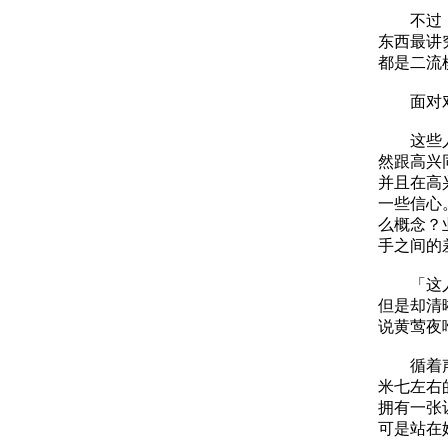
不过，通
东西最讲
都是二流
面对对方
这些人里
然跟高兴
并且在高
一些信心
么概念？
手之间的
「这人怎
但是却清
说黄莺夜
循着声音
米七左右
拥有一张
可是站在