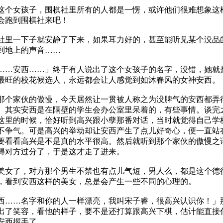
女孩子，围棋社里所有的人都是一愣，或许他们很难想象这
会跑到围棋社来吧！
一下子就安静了下来，如果耳力好的，甚至能听见某个没品
到地上的声音……
安西……」终于有人说出了这个女孩子的名字，没错，她就
最旺的校花候选人，永远都会让人感觉到如沐春风的女神安西。
家伙的傲慢，今天居然让一贯被人称之为没脾气的安西都弄
。其实安西是在隔壁的学生会办公室里呆着的，有些事情。谈完
这里的时候，恰好听到高兴跟小孽那番对话，当时就觉得自己学
不争气。可是高兴的举动却让安西产生了点儿好奇心，便一直站
要看看高兴是不是真的水平很高。然后就听到那个家伙的傲慢之
得对方过分了，于是这才走了进来。
了，对方那个男生不禁也有点儿气短，男人么，都是这个德
，看到安西这样的美女，总是会产生一些不同的心理的。
…名字和你的人一样漂亮，我叫宋子睿，很高兴认识你！」
出了笑容，看他的样子，要不是还打算跟高兴下棋，估计能直接
安西握手了。