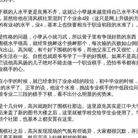
的人水平更是良莠不齐，这就让小孽越来越觉得自己水平不
，居然给他在清风棋社里混到了个业余4段（这只是网上升级的
的有业4的水平，业4，基本上也快要相当于职业初段的水准了）
格的问题，小孽从小就习武，所以骨子里有争强好胜的东西
围棋水平很高，就经常挑衅这个挑衅那个，每次输的兵败如山倒
兴出山。高兴呢，有个好下围棋的爷爷，而他父亲工作又很忙，
爷生活在一起。自然也就跟爷爷学了一手的好围棋。如果不是高
拦说他高风扬的儿子绝对不能去做一个职业棋手，恐怕爷爷都有
业棋手的心。
学的时候，就已经拿到了业余4段的段位，初中毕业的时候
段的水平了。正常的说，他这个水准，挑战专业棋手的中低段位
跟专业二三段的棋手下棋，看不出什么明显的劣势来。
几分钟，高兴就跑到了围棋社那边。这里原先其实是江中大
后来盖了新的图书大楼之后，这里就被学校交给学生会使用了。
些个社团，也基本上都安置在这里。
社之后，高兴发现现场的气氛有些诡异，大家都很沉默，并
互看不顺眼，然后言语上针锋相对的那种。