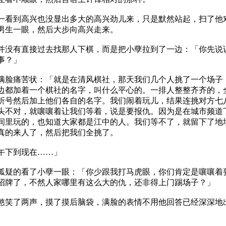
到高兴也没显出多大的高兴劲儿来，只是默然站起，扫了他
男生一眼，然后大步向高兴走来。
有直接过去找那人下棋，而是把小孽拉到了一边：「你先说
事？」
痛苦状：「就是在清风棋社，那天我们几个人挑了一个场子
边都加着一个棋社的名字，叫什么平心的。一排人整整齐齐的，
折号然后加上他们各自的名字。我们闹着玩儿，结果连挑对方七
头不对，就嚷嚷着让我们等着，说是要报仇。因为是在城市频道
间里玩的，也知道大家都是江中的人。我们等不了，就留下了地
真的来人了，然后把我们全挑了。
下到现在……」
的看了小孽一眼：「你少跟我打马虎眼，你们肯定是嚷嚷着
招牌了，不然人家哪里有这么大的仇，还非得上门踢场子？」
了两声，摸了摸后脑袋，满脸的表情不用他回答已经深深地