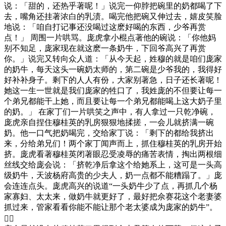
说：「甜的，还热乎著呢！」说完一仰脖把碗里的奶都喝了下
去，嘴角还挂著浓白的乳渍。喝完他把碗又伸过去，嬉皮笑脸
地说：「咱自打记事还没喝过这麽好喝的东西，少爷再赏
点！」 周围一片哄骂。庞虎拿小棍点著他的碗说：「你他妈
别不知足，庞家现在就这麽一条奶牛，下回爷高兴了再赏
你。」说完又转向众人道：「从今天起，姓穆的就是咱们庞家
的奶牛，每天这头一碗奶太师的，第二碗是少爷我的，我得好
好补补身子。剩下的人人有份，大家别著急，日子还长著呢！
她这一生一世就是我们庞家的牲口了，我姓庞的不但要让每一
个弟兄都能干上她，而且要让每一个弟兄都能喝上这大奶子里
的奶。」 在家丁们一片哄笑之声中，有人拿过一只乾净碗，
庞虎亲自捏住穆桂英的乳房狠狠地揉搓，一会儿就挤满一碗
奶。他一口气把奶喝完，交给家丁说：「剩下的都给我挤出
来，分给弟兄们！两个家丁闻声而上，抓住穆桂英的乳房开始
挤。庞虎看著穆桂英闭著眼忍受凌辱的痛苦表情，掏出两根细
丝线交给庞会说：「挤乾净后拿这个给她系上，这可是一头高
级奶牛，天波杨府高贵的少夫人，奶一点都不能糟蹋了。」庞
会连连点头。庞虎高兴的说道“一头奶牛少了点，再抓几个杨
家寡妇、太太来，做奶牛就更好了，最好把佘赛花这个老妻婆
抓过来，管家看看你能不能让那个老太婆成为庞家的奶牛”。
