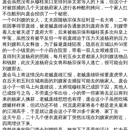
庞会虽然没有从穆桂英口里得到佘太君等人的下落，但这小子
对被抓捕的几个天波杨府家人进行各种酷刑拷问，一个家人扛
不住酷刑向庞会招供了一个秘密。
一个叫刘嫂的女人，丈夫跟随杨宗保东征时是一名大将，二年
前因事得罪庞雄，被老贼庞雄诬告通敌抓到庞府杀害，刘嫂带
着儿女被关进了庞府大牢，后来被杨宗保和穆桂英多次向皇上
申冤，虽然没有被平反但一年前庞雄迫于压力天波杨府的压力
将刘嫂和儿女释放，为了躲避庞雄陷害，隐居在京城以外50里
的一个小镇里的一个小四合院里，带着一双儿女艰难度日。一
直得到天波杨府的照顾，每月初五佘太君都派人到刘嫂送物品
和钱财，此次天波杨府众女将和杨宗保等人逃亡，很可能会到
刘嫂那去。
庞会马上将这情况向老贼庞雄汇报，老贼庞雄听候要庞虎带人
在后天初五到京城南面的刘嫂家去捕捉可能去的杨家人。庞会
这小子一听马上向庞雄说，太师现穆桂英已成阶下囚，其他人
已成惊弓之鸟，不劳庞少爷出动，小的带一些家将去足以将到
来的杨家人擒获，老贼庞雄想想也有理，庞会这小子虽然吃喝
嫖赌样样来，但武功还不错，何况庞府家将各个都是老夫雇来
的江湖高手，于是就让庞会这小子带20多个家将、家丁去
这天午后，二十几个便衣庞府家丁突然出现在刘嫂家的附近，
四周埋伏下来。
突然传来的敲门声令刘嫂惊喜，她放下了手里的活计，忙去开