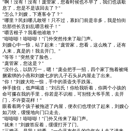
"啊！没有！没有！庞管家，您看时候也不早了，我们也该歇
息了，您是不是该回去了？"
"怎么？刘嫂，下逐客令了？"
"哪里？民妇哪儿敢呀！只不过，寡妇门前是非多，我是怕街
坊那些长舌妇乱嚼舌根子！"
"嚼舌根子？我看他谁敢？"
"嘭嘭嘭！嘭嘭嘭！"门外突然传来了敲门声。
刘嫂心中一惊，站了起来："庞管家，您看，这么晚了，还有
人来，真是的！我去开门。"
"等等！"突然变了脸色，
"庞管家，您这是？"
"没什么，以防万一，嗯！"庞会把手一招，四个家丁拖着被绳
捆索绑的小燕和刘嫂七岁的儿子石头从内屋走了出来。
"你！"刘嫂大吃一惊，手中的茶壶失手跌落。
伸手接住，低声喝道："刘吕氏！你给我听着，你两个小孩的
命可攥在我的手里，你若是不识相，可别怪大爷手黑，去开
门，不许耍花样！"
眼看着两个孩子被拖进了内屋，便衣们也埋伏了起来，刘嫂心
如刀绞，缓慢地向门口走去。
"嘭嘭嘭！嘭嘭嘭！"门外又传来了敲门声。
"就来！"刘嫂答应着，缓缓打开了门。
"三嫂子，是我！娟秀。"一个蓝布包头的中年女人走了进来，