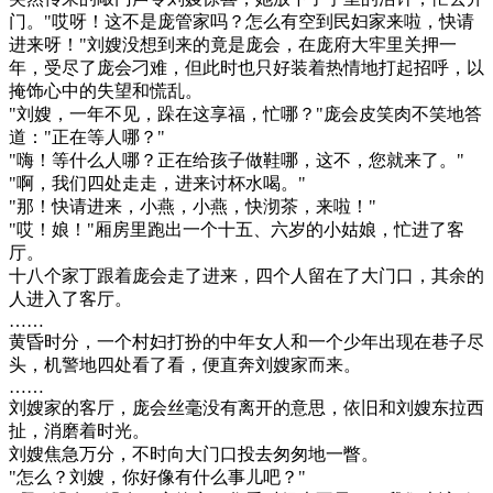
门。"哎呀！这不是庞管家吗？怎么有空到民妇家来啦，快请
进来呀！"刘嫂没想到来的竟是庞会，在庞府大牢里关押一
年，受尽了庞会刁难，但此时也只好装着热情地打起招呼，以
掩饰心中的失望和慌乱。
"刘嫂，一年不见，跺在这享福，忙哪？"庞会皮笑肉不笑地答
道："正在等人哪？"
"嗨！等什么人哪？正在给孩子做鞋哪，这不，您就来了。"
"啊，我们四处走走，进来讨杯水喝。"
"那！快请进来，小燕，小燕，快沏茶，来啦！"
"哎！娘！"厢房里跑出一个十五、六岁的小姑娘，忙进了客
厅。
十八个家丁跟着庞会走了进来，四个人留在了大门口，其余的
人进入了客厅。
……
黄昏时分，一个村妇打扮的中年女人和一个少年出现在巷子尽
头，机警地四处看了看，便直奔刘嫂家而来。
……
刘嫂家的客厅，庞会丝毫没有离开的意思，依旧和刘嫂东拉西
扯，消磨着时光。
刘嫂焦急万分，不时向大门口投去匆匆地一瞥。
"怎么？刘嫂，你好像有什么事儿吧？"