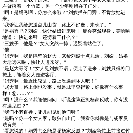
左臂挎着一个竹篮，另一个少年则留在了门外。
"啊！是娟秀啊，你怎么来啦？"刘嫂拦在门旁，不肯放她进
来。
"我爹让我给您送点儿山货，路上不好走，来晚了。"
"是娟秀吗？刘嫂，快让姑娘进来呀！"庞会突然现身，笑嘻嘻
地道："快进来呀，还愣着干什么？"
"三嫂子，他是？"女人突然一惊，迟疑着站住了。
"他……！"
"娟秀啊，我是隔壁的赵大，来帮刘嫂干点儿活，刘嫂，姑娘
大老远来啦，快让人进来呀。"
"是赵大哥呀！"女人见刘嫂不语，便走了进来，刘嫂只得将门
掩上，随着女人走进客厅。
"娟秀啊，最近比较乱，路上没遇到坏人吧！"
"赵大哥，路上倒也没事，就是城里查得紧，好像有什么事一
样！您……？"
"啊！没什么？我随便问问，听说这阵正抓杨家反贼，你有没
有遇见过？"
"我们小老百姓，哪儿能见到他们呀？"
"是吗？你一个女人家，敢独自出门，我看你就像是与杨家反
贼有关！"
"看您说的！娟秀怎么能是呢杨家反贼？"刘嫂急忙上前接过竹