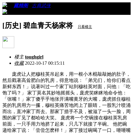
›
›
藏精阁
›
古典武侠
›
看帖
[历史] 碧血青天杨家将
只看楼主
楼主
toughgirl
收藏
2022-10-17 00:15:11
庞虎让人把穆桂英吊起来，用一根小木棍敲敲她的肚子，
然后戳著高耸肥白的乳房，得意地说：「弟兄们，给你们看点
新鲜东西！」说著叫过一个家丁站到穆桂英对面，问他：「吃
饱了吗？」 家丁莫名其妙地摇摇头，庞虎笑眯眯地命令他：
「张嘴！」家丁傻乎乎地张开满嘴黄牙的大嘴，庞虎抓住穆桂
英的乳房用力一攥，穆桂英痛苦地闭上了眼睛，一股乳汁喷涌
而出，直冲家丁而去。那家丁措手不及，被滋了一头一脸，周
围的家丁见了都哈哈大笑。 庞虎将一个空碗接在穆桂英乳房
前面，一只手用力地挤了起来，只几下就接了半碗。 他把碗
递给家丁说：「尝尝怎麽样！」家丁接过碗喝了一口，咂咂嘴