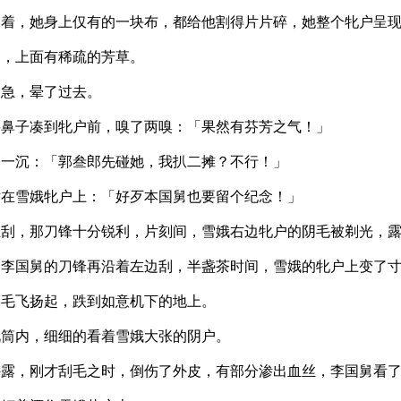
叫着，她身上仅有的一块布，都给他割得片片碎，她整个牝户呈
肉，上面有稀疏的芳草。
又急，晕了过去。
将鼻子凑到牝户前，嗅了两嗅：「果然有芬芳之气！」
然一沉：「郭叁郎先碰她，我扒二摊？不行！」
贴在雪娥牝户上：「好歹本国舅也要留个纪念！」
轻刮，那刀锋十分锐利，片刻间，雪娥右边牝户的阴毛被剃光，
」李国舅的刀锋再沿着左边刮，半盏茶时间，雪娥的牝户上变了
阴毛飞扬起，跌到如意机下的地上。
靴筒内，细细的看着雪娥大张的阴户。
外露，刚才刮毛之时，倒伤了外皮，有部分渗出血丝，李国舅看