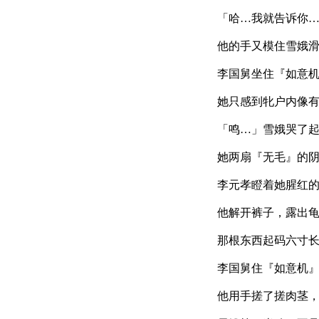
「哈…我就告诉你
他的手又模住雪娥
李国舅坐住『如意
她只感到牝户内像
「鸣…」雪娥哭了
她两扇『无毛』的
李元孝瞪着她腥红
他解开裤子，露出
那根东西起码六寸长
李国舅住『如意机
他用手搓了搓肉茎