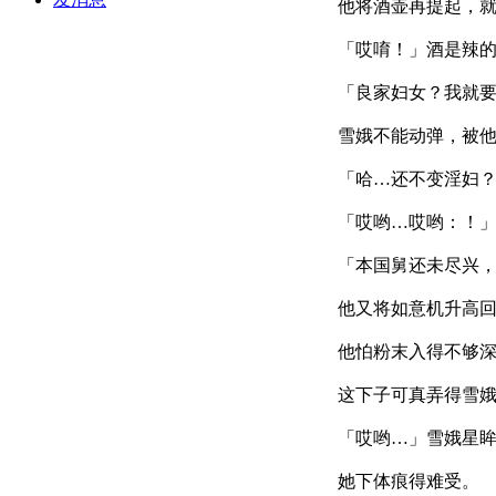
他将酒壶再提起，
「哎唷！」酒是辣
「良家妇女？我就
雪娥不能动弹，被
「哈…还不变淫妇
「哎哟…哎哟：！
「本国舅还未尽兴
他又将如意机升高
他怕粉末入得不够
这下子可真弄得雪
「哎哟…」雪娥星
她下体痕得难受。