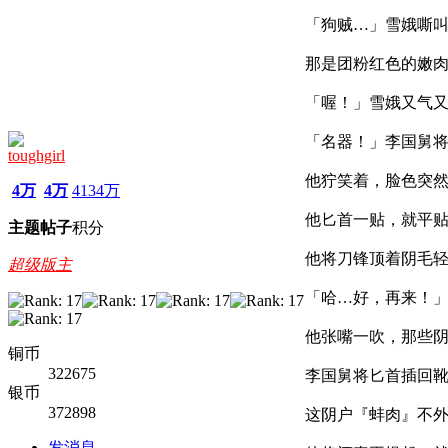
「狗贼…」雪娥嘶
那是团粉红色的嫩
「喔！」雪娥又气
「名器！」李国舅
toughgirl
他狞笑着，脸色突
4万
4万
4134万
他匕首一贴，就平
主题
帖子
积分
他将刀锋顶着阴毛
超级版主
「哈…好，再来！
他张嘴一吹，那些
铜币
322675
李国舅将匕首插回
银币
372898
这阴户『蚌肉』不
发消息