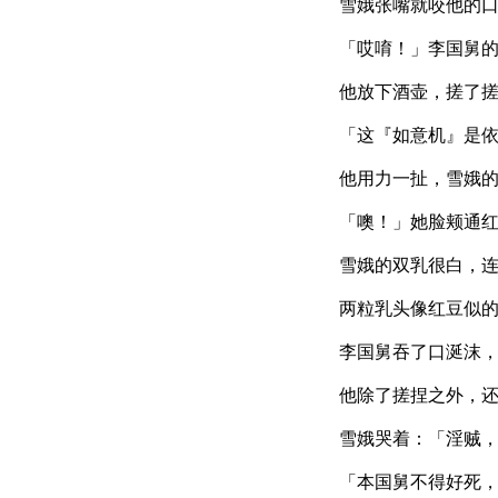
雪娥张嘴就咬他的
「哎唷！」李国舅
他放下酒壶，搓了
「这『如意机』是
他用力一扯，雪娥
「噢！」她脸颊通
雪娥的双乳很白，
两粒乳头像红豆似
李国舅吞了口涎沫
他除了搓捏之外，
雪娥哭着：「淫贼
「本国舅不得好死