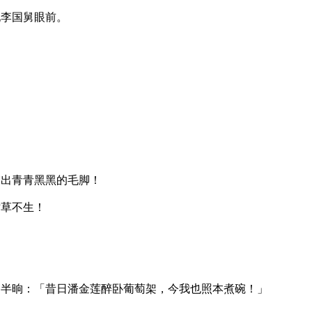
现李国舅眼前。
露出青青黑黑的毛脚！
寸草不生！
了半晌：「昔日潘金莲醉卧葡萄架，今我也照本煮碗！」