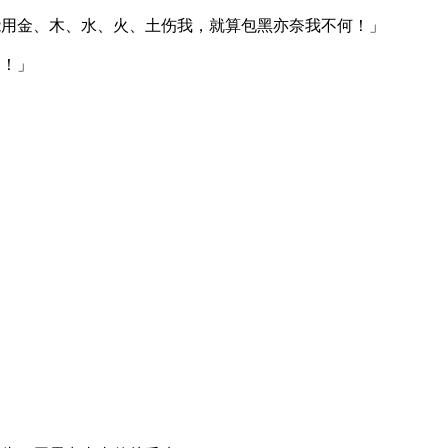
能用金、木、水、火、土伤我，就算包黑亦奈我不何！」
了！」
。