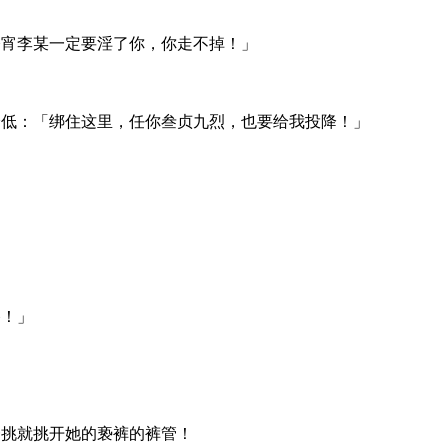
今宵李某一定要淫了你，你走不掉！」
降低：「绑住这里，任你叁贞九烈，也要给我投降！」
香！」
一挑就挑开她的亵裤的裤管！