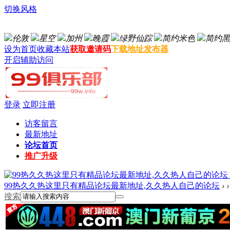
切换风格
伦敦
星空
加州
晚霞
绿野仙踪
简约米色
简约黑
设为首页
收藏本站
获取邀请码
下载地址发布器
开启辅助访问
登录
立即注册
访客留言
最新地址
论坛首页
推广升级
99热久久热这里只有精品论坛最新地址,久久热人自己的论坛
›
›
搜索