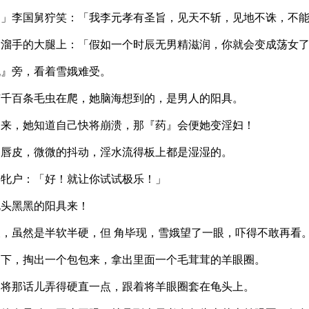
…」李国舅狞笑：「我李元孝有圣旨，见天不斩，见地不诛，不
滑溜手的大腿上：「假如一个时辰无男精滋润，你就会变成荡女
机』旁，看着雪娥难受。
有千百条毛虫在爬，她脑海想到的，是男人的阳具。
起来，她知道自己快将崩溃，那『药』会便她变淫妇！
阴唇皮，微微的抖动，淫水流得板上都是湿湿的。
的牝户：「好！就让你试试极乐！」
龟头黑黑的阳具来！
，虽然是半软半硬，但 角毕现，雪娥望了一眼，吓得不敢再看
』下，掏出一个包包来，拿出里面一个毛茸茸的羊眼圈。
，将那话儿弄得硬直一点，跟着将羊眼圈套在龟头上。