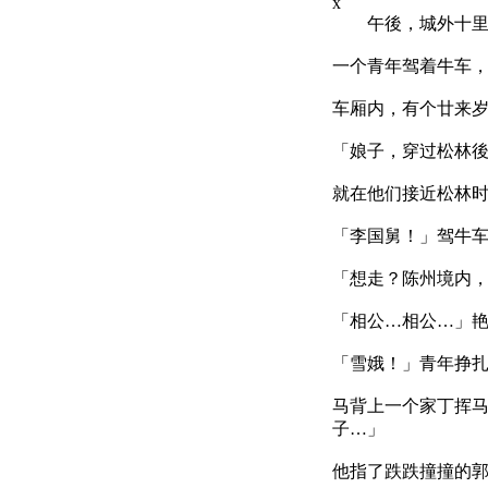
x
午後，城外十里
一个青年驾着牛车
车厢内，有个廿来
「娘子，穿过松林
就在他们接近松林
「李国舅！」驾牛
「想走？陈州境内
「相公…相公…」
「雪娥！」青年挣
马背上一个家丁挥
子…」
他指了跌跌撞撞的