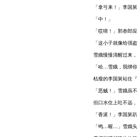
「拿弓来！」李国
「中！」
「哎唷！」郭叁郎
「这小子就像给强
雪娥慢慢清醒过来
「哈…雪娥，我绑
枯瘦的李国舅站住
「恶贼！」雪娥虽
但口水住上吐不远
「香涎！」李国舅
「鸣…喔…」雪娥