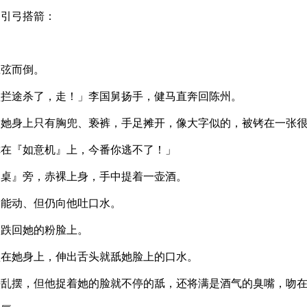
舅引弓搭箭：
应弦而倒。
盗拦途杀了，走！」李国舅扬手，健马直奔回陈州。
，她身上只有胸兜、亵裤，手足摊开，像大字似的，被铐在一张
你在『如意机』上，今番你逃不了！」
『桌』旁，赤裸上身，手中提着一壶酒。
不能动、但仍向他吐口水。
，跌回她的粉脸上。
趴在她身上，伸出舌头就舐她脸上的口水。
头乱摆，但他捉着她的脸就不停的舐，还将满是酒气的臭嘴，吻