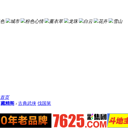
色
城市
粉色心情
薰衣草
龙珠
白云
花卉
雪山
首页
藏精阁
›
古典武侠
伐国舅