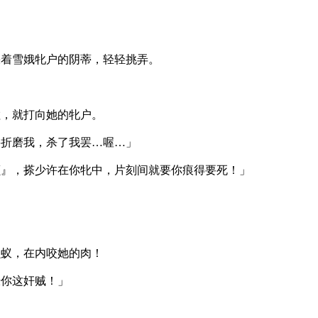
踩着雪娥牝户的阴蒂，轻轻挑弄。
粒，就打向她的牝户。
要折磨我，杀了我罢…喔…」
颤』，搽少许在你牝中，片刻间就要你痕得要死！」
虫蚁，在内咬她的肉！
诛你这奸贼！」