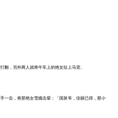
郎打翻，另外两人就将牛车上的艳女扯上马背。
伸手一击，将那艳女雪娥击晕：「国舅爷，佳丽已得，那小