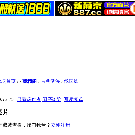
论坛首页
›
›
藏精阁
›
古典武侠
›
伐国舅
:12:15
|
只看该作者
倒序浏览
|
阅读模式
图片
下载或查看，没有帐号？
立即注册