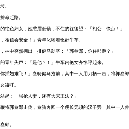
坡。
，拚命赶路。
岁的绝色妇女，她愁眉低锁，不住的往後望：「相公，快点！」
後，相信会安全！」青年叱喝着驱赶牛车。
时，林中突然拥出一排健马劲卒：「郭叁郎，你住那跑？」
车的青年失声：「是他？！」牛车内艳女亦惊呼起来。
，你插翅难飞！」叁骑健马抢前，其中一人用刀柄一击，将郭叁
艳女凄呼。
扎站起：「强抢人妻，还有大宋王法？」
马鞭将郭叁郎击倒，叁骑奔回一个瘦长无须的汉子旁，其中一人
郭叁郎。