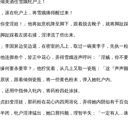
就倾美酒住雪娥牝户上！
的，滚在牝户上，将雪娥痛得醒过来！
要你变淫娃！」他将如意机降至脚下，跟着脱去靴子，就将脚趾
他脚趾踩着左搓右揉，淫津流了些出来。
？」李国舅边笑边退，在密室的几上，取过一碗黄李子，先执一
」他连掷叁个，皆正中花心，弄得雪娥连声哼叫：「淫贼，你不
，缘何要杀要宰？」他狞笑着，从几上又取一瓷瓶：「这『声声
回原状，跟着倾倒瓷瓶，将一些黄色粉末，弹入她牝户内。
深，还用中指伸入牝内，将药粉四处涂抹。
娥贞妇变淫娃，那药粉在花心内四周溶化，弄得她内阴似有千百
眸半闭，牝户淫津猛出，她口唇抖颤，理智半失：「一定有人…