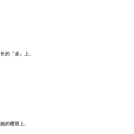
很长的『桌』上。
在她的樱唇上。