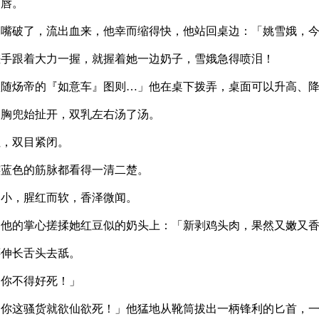
口唇。
的嘴破了，流出血来，他幸而缩得快，他站回桌边：「姚雪娥，
搓手跟着大力一握，就握着她一边奶子，雪娥急得喷泪！
依随炀帝的『如意车』图则…」他在桌下拨弄，桌面可以升高、
的胸兜始扯开，双乳左右汤了汤。
红，双目紧闭。
连蓝色的筋脉都看得一清二楚。
的小，腥红而软，香泽微闻。
，他的掌心搓揉她红豆似的奶头上：「新剥鸡头肉，果然又嫩又
还伸长舌头去舐。
，你不得好死！」
，你这骚货就欲仙欲死！」他猛地从靴筒拔出一柄锋利的匕首，