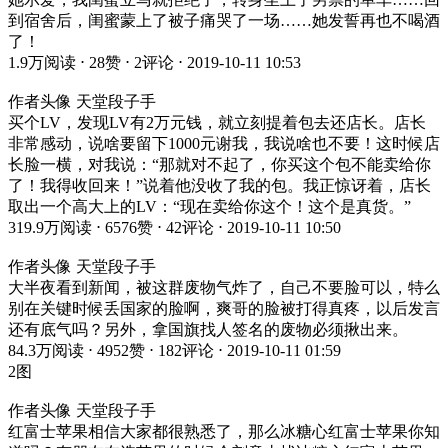
到宿舍后，闺蜜蒙上了被子痛哭了一场……她发誓再也不喝酒
了！
1.9万阅读 ⋅ 28赞 ⋅ 2评论 ⋅ 2019-10-11 10:53
作者头像 天堂段子手
买个LV，发现LV有2万元钱，就立刻提着包去还店长。店长
非常感动，说啥要留下1000元谢我，我说啥也不要！这时候店
长脸一横，对我说：“那就对不起了，你买这个包不能卖给你
了！我得收回来！”说着他没收了我的包。我正惊讶着，店长
取出一个高大上的LV：“现在卖给你这个！这个是真货。”
319.9万阅读 ⋅ 6576赞 ⋅ 42评论 ⋅ 2019-10-11 10:50
作者头像 天堂段子手
大半夜看到新闻，被这群废物气炸了，自己不要脸可以，特么
别在关键时候丢国家的脸啊，爽哥的脸被打得真疼，以后发言
还有底气吗？另外，拿国旗找人签名的废物必须揪出来。
84.3万阅读 ⋅ 4952赞 ⋅ 182评论 ⋅ 2019-10-11 01:59
2图
作者头像 天堂段子手
红富士苹果相信大家都很熟悉了，那么冰糖心红富士苹果你知