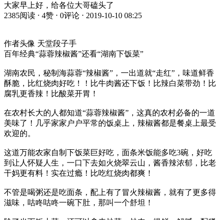
大家早上好，给各位大哥磕头了
2385阅读 ⋅ 4赞 ⋅ 0评论 ⋅ 2019-10-10 08:25
作者头像 天堂段子手
百年经典“蒜蓉辣椒酱”还看“湖南下饭菜”
湖南农民，秘制海蒜蓉“辣椒酱”，一出道就“走红”，味道鲜香
酥脆，比红烧肉好吃！！比牛肉酱还下饭！比辣白菜带劲！比
腐乳更香辣！比酸菜开胃！
在农村长大的人都知道“蒜蓉辣椒酱”，这真的农村必备的一道
美味了！几乎家家户户平常的饭桌上，辣椒酱都是餐桌上最受
欢迎的。
这道万能农家自制下饭菜巨好吃，面条米饭能多吃3碗，好吃
到让人怀疑人生，一口下去如火烧翠云山，酱香辣浓郁，比老
干妈更有料！实在过瘾！比吃红烧肉都爽！
不管是喝粥还是吃面条，配上有了冒火辣椒酱，就有了更多得
滋味，咕咚咕咚一碗下肚，那叫一个舒坦！