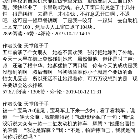
我们学校的自助机只能往饭卡里充钱，退钱要到人工窗口办
理。我快毕业了，卡里剩4元钱。在人工窗口前晃悠了十几分
钟，很是纠结，去退吧，才4块钱，不好意思开口啊，不退
吧，这可是一顿早餐钱啊！于是我一咬牙，一跺脚，去自助机
上又充了100，然后去人工窗口退了104块..
2859阅读 ⋅ 6赞 ⋅ 4评论 ⋅ 2019-10-12 14:15
作者头像 天堂段子手
五年前谈了个女朋友，她爸不喜欢我，强行把她嫁到了外地。
今天一大早在街上突然碰到她爸，虽然恨他，但还是叫了声:
叔，还递了根中华。她爹猛抽了两口烟：你有今天的成功是我
没想到的啊，叔后悔啊！当初我算准你小子就是个要饭的命，
怕女儿受苦，所以死活不让她跟着你。可万万没想到的是，现
在要饭会这么挣钱！！
57.6万阅读 ⋅ 1306赞 ⋅ 5评论 ⋅ 2019-10-12 11:31
作者头像 天堂段子手
被一个宝马760追尾，宝马车上下来一少妇，看了看我车，说
道：“一辆大众嘛，我能赔得起！”我默默的回了一句：“听说
没听说大众有一款十二缸发动机的神车，辉腾？”她露出害怕
的表情： “你这是辉腾？”我：“不是，帕萨特而已，我就是问
问你听说过吗？”