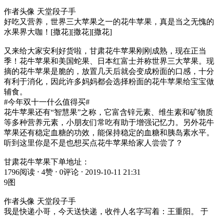
作者头像 天堂段子手
好吃又营养，世界三大苹果之一的花牛苹果，真是当之无愧的
水果界大咖！[撒花][撒花][撒花]
又来给大家安利好货啦，甘肃花牛苹果刚刚成熟，现在正当
季！花牛苹果和美国蛇果、日本红富士并称世界三大苹果。现
摘的花牛苹果是脆的，放置几天后就会变成粉面的口感，十分
有利于消化，因此许多妈妈都会选择粉面的花牛苹果给宝宝做
辅食。
#今年双十一什么值得买#
花牛苹果还有“智慧果”之称，它富含锌元素、维生素和矿物质
等多种营养元素，小朋友们常吃有助于增强记忆力。另外花牛
苹果还有稳定血糖的功效，能保持稳定的血糖和胰岛素水平。
听到这里你是不是也想买点花牛苹果给家人尝尝了？
甘肃花牛苹果下单地址：
1796阅读 ⋅ 4赞 ⋅ 0评论 ⋅ 2019-10-11 21:31
9图
作者头像 天堂段子手
我是快递小哥，今天送快递，收件人名字写着：王重阳。 于