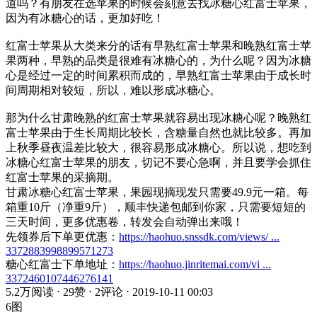
道吗？有朋友在选苹果的时候会刻意去找冰糖心红富士苹果，
因为有冰糖心的话，更加好吃！
红富士苹果从大类来分的话有早熟红富士苹果和晚熟红富士苹
果两种，早熟的品类是很难有冰糖心的，为什么呢？因为冰糖
心是经过一定的时间累积而成的，早熟红富士苹果由于成长时
间周期相对较短，所以，难以形成冰糖心。
那为什么甘肃晚熟的红富士苹果就容易出现冰糖心呢？晚熟红
富士苹果由于生长周期比较长，含糖量自然也就比较多。再加
上秋季昼夜温差比较大，很容易形成冰糖心。所以说，想吃到
冰糖心红富士苹果的朋友，切记不要心急啊，并且要学会抓住
红富士苹果的采摘期。
甘肃冰糖心红富士苹果，果园现摘现发只需要49.9元一箱。每
箱重10斤（净重9斤），顺丰快递包邮到你家，只需要短短的
三天时间，更多优惠卷，转发会自动弹出来哦！
先领券后下单更优惠：
https://haohuo.snssdk.com/views/ ...
3372883998899571273
糖心红富士下单地址：
https://haohuo.jinritemai.com/vi ...
3372460107446276141
5.2万阅读 ⋅ 29赞 ⋅ 2评论 ⋅ 2019-10-11 00:03
6图