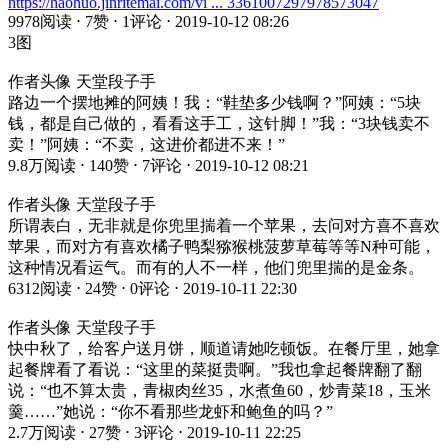
https://haohuo.jinritemai.com/vi ... 3361007297978573047
9978阅读 ⋅ 7赞 ⋅ 1评论 ⋅ 2019-10-12 08:26
3图
作者头像 天堂段子手
路边一个摆地摊的阿姨！我：“鞋垫多少钱啊？”阿姨：“5块
钱，都是自己做的，看看这手工，这针脚！”我：“3块钱卖不
卖！”阿姨：“不卖，这进价都进不来！”
9.8万阅读 ⋅ 140赞 ⋅ 7评论 ⋅ 2019-10-12 08:21
作者头像 天堂段子手
所谓表白，无非就是你兜里揣着一个苹果，去问对方喜不喜欢
苹果，而对方有喜欢橘子鸭梨猕猴桃菠萝草莓等等N种可能，
这种情况看运气。而有的人不一样，他们兜里揣的是金条。
6312阅读 ⋅ 24赞 ⋅ 0评论 ⋅ 2019-10-11 22:30
作者头像 天堂段子手
快中秋了，给客户送月饼，顺道请她吃顿饭。在餐厅里，她拿
起餐牌看了看说：“这里的菜挺贵啊。”我也拿起餐牌翻了翻
说：“也不算太贵，青椒肉丝35，水煮鱼60，炒青菜18，玉米
羹……”她说：“你不看那些龙虾和鲍鱼的吗？”
2.7万阅读 ⋅ 27赞 ⋅ 3评论 ⋅ 2019-10-11 22:25