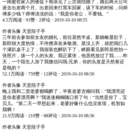
一闺蜜在家人的催促下相亲见了三次就结婚了，婚后两天公司
派去出差两个月。出差回来打黑车回家，该下车的时候，问师
傅多少钱？师傅淡淡的说：“我是你老公，不要钱。”
4.5万阅读 ⋅ 93赞 ⋅ 2评论 ⋅ 2019-10-10 08:55
作者头像 天堂段子手
三年前去参加前女友的婚礼，前任居然半桌。新娘略显肚子，
新郎很大度热情，不停携亲友来敬酒。菜没上齐，就把我们几
个灌趴桌子上了，我假装也醉趴下了，眯眼看见新郎居然拍一
张照片，拔一个人的头发。我正紧张，他居然放过了我……昨
天，一个陌生人加了我微信问我:兄弟，你的头发是天然卷还
是电的？
52.1万阅读 ⋅ 759赞 ⋅ 12评论 ⋅ 2019-10-10 08:50
作者头像 天堂段子手
晚上我和二货老婆都喝醉了，半夜老婆含糊问我：“我漂亮还
是你老婆漂亮啊？”我迷迷糊糊随口答了句：“当然是你了，宝
贝儿。”第二天一早想起来，老婆好像什么也没发现，机智如
我啊！
21.9万阅读 ⋅ 210赞 ⋅ 88评论 ⋅ 2019-10-10 08:36
作者头像 天堂段子手