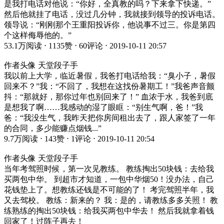
是我打电话对他说：“你好，全真教的吗？下来拿下快递。”
然后他就挂了电话，没过几分钟，我就接到领导的投诉电话。
领导说：“刚刚那个王重阳投诉你，他说事不过三。你是第四
个这样侮辱他的。”
53.1万阅读 ⋅ 1135赞 ⋅ 60评论 ⋅ 2019-10-11 20:57
作者头像 天堂段子手
我以前上大学，临近暑假，我爸打电话给我：“臭小子，暑假
回来不？”我：“不回了，我想在这找份暑期工！”我爸声音颤
抖：“那就好，那你过年也别回来了！” 血浓于水，我爸到底
是想我了啊……我感动的湿了眼眶：“别生气啊，爸！”我
爸：“我没生气，我昨天把你房间租出去了，跟人家签了一年
的合同，多少能赚点烟钱...”
9.7万阅读 ⋅ 143赞 ⋅ 1评论 ⋅ 2019-10-11 20:54
作者头像 天堂段子手
当年考驾照时候，第一次见教练。 教练掏出50块钱：去给我
买两包中华。 到超市才知道，一包中华烟50！没办法，自己
花钱垫上了。想教练还钱是不可能的了！ 考完驾照半年，我
又去驾校。 教练：新来的？ 我：是的，请教练多多关照！ 教
练熟练的掏出50块钱：给我买两包中华去！ 然后我就拿着钱
回家了！过阵子再去！