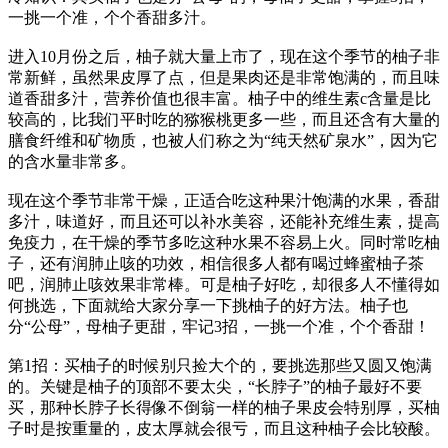
一挑一个准，个个香甜多汁。
进入10月份之后，柚子就大量上市了，现在这个季节的柚子非
常新鲜，虽然果皮厚了点，但是果肉还是非常饱满的，而且味
道香甜多汁，营养价值也很丰富。柚子中的维生素c含量是比
较高的，比我们平时吃的猕猴桃更多一些，而且还含有大量的
膳食纤维和矿物质，也被人们称之为“纯天然矿泉水”，因为它
的含水量非常多。
现在这个季节非常干燥，正适合吃这种果汁饱满的水果，香甜
多汁，味道好，而且还可以补水美容，还能补充维生素，提高
免疫力，在干燥的季节多吃这种水果不容易上火。同时常吃柚
子，还有润肺止咳的功效，相信很多人都有喝过蜂蜜柚子茶
吧，润肺止咳效果非常棒。可是柚子好吃，却很多人不懂得如
何挑选，下面就给大家分享一下挑柚子的好方法。柚子也
分“公母”，母柚子更甜，牢记3招，一挑一个准，个个香甜！
第1招：买柚子的时候别只捡大个的，要挑选那些又圆又饱满
的。关键是柚子的顶部不要太尖，“长脖子”的柚子最好不要
买，那种长脖子长得像不倒翁一样的柚子果皮会特别厚，买柚
子时是按重量的，皮太厚就会很亏，而且这种柚子会比较酸。