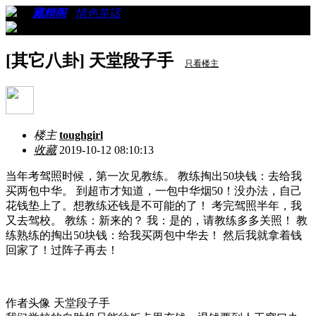
›
›
藏精阁
›
情色笑话
›
看帖
[其它八卦] 天堂段子手
只看楼主
楼主
toughgirl
收藏
2019-10-12 08:10:13
当年考驾照时候，第一次见教练。 教练掏出50块钱：去给我
买两包中华。 到超市才知道，一包中华烟50！没办法，自己
花钱垫上了。想教练还钱是不可能的了！ 考完驾照半年，我
又去驾校。 教练：新来的？ 我：是的，请教练多多关照！ 教
练熟练的掏出50块钱：给我买两包中华去！ 然后我就拿着钱
回家了！过阵子再去！
作者头像 天堂段子手