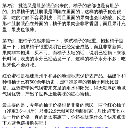
第2招：挑选又是肚脐眼凸出来的。柚子的底部也是有肚脐
的。如果柚子的肚脐眼是凹陷在里面的，这样的柚子皮会很
厚，吃的时候不容易剥皮，而且里面的果肉也会比较酸。反之
那种肚脐眼凸在外面的，柚子的果肉会非常香甜，而且果汁充
盈，果皮也很薄。
第3招：把柚子抱起来掂一下，试试柚子的轻重。抱起柚子掂
量一下，如果柚子很重说明它已经完全成熟，而且非常新鲜。
果肉非常饱满，买不亏。而柚子太轻的话，说明已经摘下来很
长时间，表皮的水分已经蒸发干了。这样的柚子水分不多，吃
起来也不会好吃。
红心蜜柚是福建漳州平和县的地理标志保护农产品。福建平和
种植柚子已有500余年历史，园中20多年的老柚子树比比皆
是。亚热带季风气候带来充足的雨水和阳光，得天独厚的地域
气候优势，产出了世界上最美味的红心蜜柚。
最主要的是，今年的柚子价格也是非常的亲民，两个红心柚子
（净重3.6~4.4斤）只要22.9元就可以包邮到家，对比超市七八
块一斤的价格，真的是太实惠了，你还在犹豫什么？快来点击
下方蓝色链接购买吧！