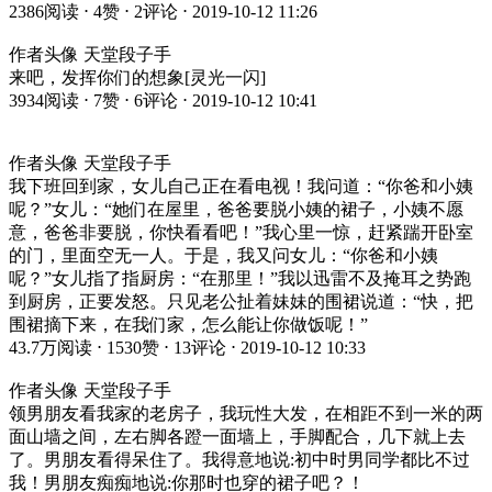
2386阅读 ⋅ 4赞 ⋅ 2评论 ⋅ 2019-10-12 11:26
作者头像 天堂段子手
来吧，发挥你们的想象[灵光一闪]
3934阅读 ⋅ 7赞 ⋅ 6评论 ⋅ 2019-10-12 10:41
作者头像 天堂段子手
我下班回到家，女儿自己正在看电视！我问道：“你爸和小姨
呢？”女儿：“她们在屋里，爸爸要脱小姨的裙子，小姨不愿
意，爸爸非要脱，你快看看吧！”我心里一惊，赶紧踹开卧室
的门，里面空无一人。于是，我又问女儿：“你爸和小姨
呢？”女儿指了指厨房：“在那里！”我以迅雷不及掩耳之势跑
到厨房，正要发怒。只见老公扯着妹妹的围裙说道：“快，把
围裙摘下来，在我们家，怎么能让你做饭呢！”
43.7万阅读 ⋅ 1530赞 ⋅ 13评论 ⋅ 2019-10-12 10:33
作者头像 天堂段子手
领男朋友看我家的老房子，我玩性大发，在相距不到一米的两
面山墙之间，左右脚各蹬一面墙上，手脚配合，几下就上去
了。男朋友看得呆住了。我得意地说:初中时男同学都比不过
我！男朋友痴痴地说:你那时也穿的裙子吧？！