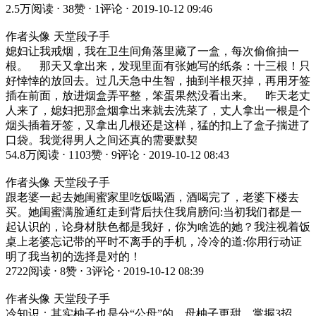
2.5万阅读 ⋅ 38赞 ⋅ 1评论 ⋅ 2019-10-12 09:46
作者头像 天堂段子手
媳妇让我戒烟，我在卫生间角落里藏了一盒，每次偷偷抽一
根。 那天又拿出来，发现里面有张她写的纸条：十三根！只
好悻悻的放回去。过几天急中生智，抽到半根灭掉，再用牙签
插在前面，放进烟盒弄平整，笨蛋果然没看出来。 昨天老丈
人来了，媳妇把那盒烟拿出来就去洗菜了，丈人拿出一根是个
烟头插着牙签，又拿出几根还是这样，猛的扣上了盒子揣进了
口袋。我觉得男人之间还真的需要默契
54.8万阅读 ⋅ 1103赞 ⋅ 9评论 ⋅ 2019-10-12 08:43
作者头像 天堂段子手
跟老婆一起去她闺蜜家里吃饭喝酒，酒喝完了，老婆下楼去
买。她闺蜜满脸通红走到背后扶住我肩膀问:当初我们都是一
起认识的，论身材肤色都是我好，你为啥选的她？我注视着饭
桌上老婆忘记带的平时不离手的手机，冷冷的道:你用行动证
明了我当初的选择是对的！
2722阅读 ⋅ 8赞 ⋅ 3评论 ⋅ 2019-10-12 08:39
作者头像 天堂段子手
冷知识：其实柚子也是分“公母”的，母柚子更甜，掌握3招，