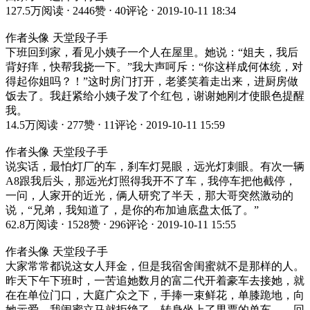
127.5万阅读 ⋅ 2446赞 ⋅ 40评论 ⋅ 2019-10-11 18:34
作者头像 天堂段子手
下班回到家，看见小姨子一个人在屋里。她说：“姐夫，我后
背好痒，快帮我挠一下。”我大声呵斥：“你这样成何体统，对
得起你姐吗？！”这时房门打开，老婆笑着走出来，进厨房做
饭去了。我赶紧给小姨子发了个红包，谢谢她刚才使眼色提醒
我。
14.5万阅读 ⋅ 277赞 ⋅ 11评论 ⋅ 2019-10-11 15:59
作者头像 天堂段子手
说实话，最怕灯厂的车，刹车灯晃眼，远光灯刺眼。有次一辆
A8跟我后头，那远光灯照得我开不了车，我停车把他截停，
一问，人家开的近光，俩人研究了半天，那大哥突然激动的
说，“兄弟，我知道了，是你的布加迪底盘太低了。”
62.8万阅读 ⋅ 1528赞 ⋅ 296评论 ⋅ 2019-10-11 15:55
作者头像 天堂段子手
大家常常都说这女人拜金，但是我宿舍闺蜜就不是那样的人。
昨天下午下班时，一苦追她数月的富二代开着豪车去接她，就
在在单位门口，大庭广众之下，手捧一束鲜花，单膝跪地，向
她示爱，我闺蜜立马就拒绝了，转身坐上了男票的单车……回