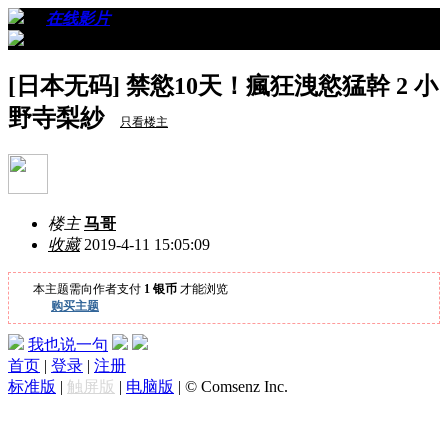
›
›
在线影片
›
看帖
[日本无码] 禁慾10天！瘋狂洩慾猛幹 2 小
野寺梨紗
只看楼主
楼主
马哥
收藏
2019-4-11 15:05:09
本主题需向作者支付
1 银币
才能浏览
购买主题
我也说一句
首页
|
登录
|
注册
标准版
|
触屏版
|
电脑版
|
© Comsenz Inc.