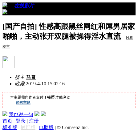
›
›
在线影片
›
看帖
[国产自拍] 性感高跟黑丝网红和屌男居家
啪啪，主动张开双腿被操得淫水直流
只看
楼主
楼主
马哥
收藏
2019-4-10 15:02:16
本主题需向作者支付
1 银币
才能浏览
购买主题
我也说一句
首页
|
登录
|
注册
标准版
|
触屏版
|
电脑版
|
© Comsenz Inc.