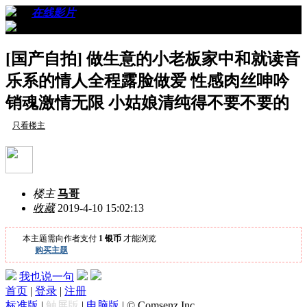
›
›
在线影片
›
看帖
[国产自拍] 做生意的小老板家中和就读音
乐系的情人全程露脸做爱 性感肉丝呻吟
销魂激情无限 小姑娘清纯得不要不要的
只看楼主
楼主
马哥
收藏
2019-4-10 15:02:13
本主题需向作者支付
1 银币
才能浏览
购买主题
我也说一句
首页
|
登录
|
注册
标准版
|
触屏版
|
电脑版
|
© Comsenz Inc.