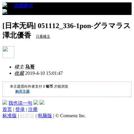
›
›
在线影片
›
看帖
[日本无码] 051112_336-1pon-グラマラス
澤北優香
只看楼主
楼主
马哥
收藏
2019-4-10 15:01:47
本主题需向作者支付
1 银币
才能浏览
购买主题
我也说一句
首页
|
登录
|
注册
标准版
|
触屏版
|
电脑版
|
© Comsenz Inc.