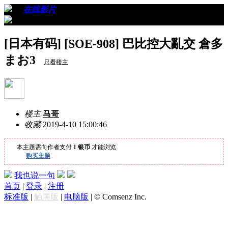
›
›
在线影片
›
看帖
[日本有码] [SOE-908] 巴比控大亂交 倉多
まお3
只看楼主
楼主
马哥
收藏
2019-4-10 15:00:46
本主题需向作者支付
1 银币
才能浏览
购买主题
我也说一句
首页
|
登录
|
注册
标准版
|
触屏版
|
电脑版
|
© Comsenz Inc.