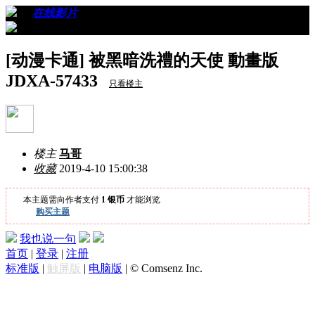
›
›
在线影片
›
看帖
[动漫卡通] 被黑暗洗禮的天使 動畫版
JDXA-57433
只看楼主
楼主
马哥
收藏
2019-4-10 15:00:38
本主题需向作者支付
1 银币
才能浏览
购买主题
我也说一句
首页
|
登录
|
注册
标准版
|
触屏版
|
电脑版
|
© Comsenz Inc.