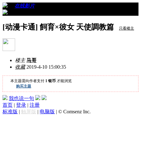
›
›
在线影片
›
看帖
[动漫卡通] 飼育×彼女 天使調教篇
只看楼主
楼主
马哥
收藏
2019-4-10 15:00:35
本主题需向作者支付
1 银币
才能浏览
购买主题
我也说一句
首页
|
登录
|
注册
标准版
|
触屏版
|
电脑版
|
© Comsenz Inc.