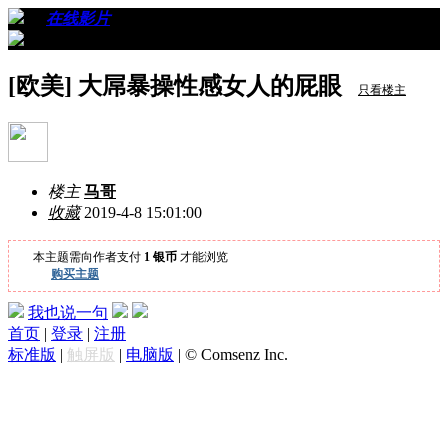
›
›
在线影片
›
看帖
[欧美] 大屌暴操性感女人的屁眼
只看楼主
楼主
马哥
收藏
2019-4-8 15:01:00
本主题需向作者支付
1 银币
才能浏览
购买主题
我也说一句
首页
|
登录
|
注册
标准版
|
触屏版
|
电脑版
|
© Comsenz Inc.