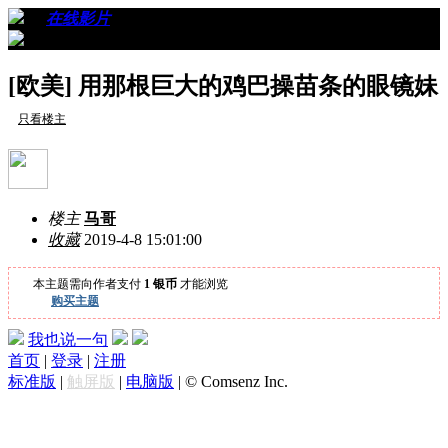
›
›
在线影片
›
看帖
[欧美] 用那根巨大的鸡巴操苗条的眼镜妹
只看楼主
楼主
马哥
收藏
2019-4-8 15:01:00
本主题需向作者支付
1 银币
才能浏览
购买主题
我也说一句
首页
|
登录
|
注册
标准版
|
触屏版
|
电脑版
|
© Comsenz Inc.