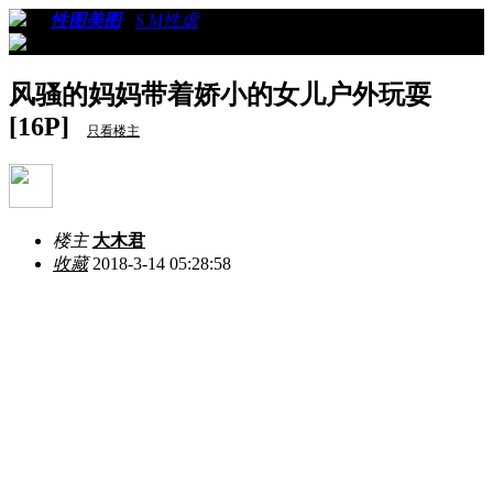
›
›
性图美图
›
S M性虐
›
看帖
风骚的妈妈带着娇小的女儿户外玩耍
[16P]
只看楼主
楼主
大木君
收藏
2018-3-14 05:28:58