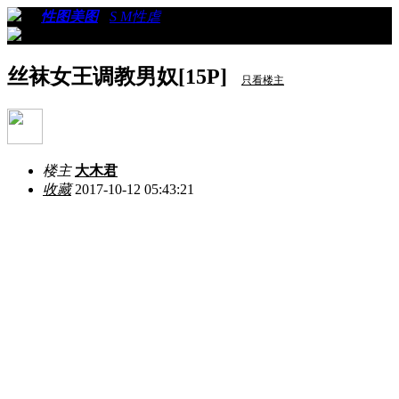
›
›
性图美图
›
S M性虐
›
看帖
丝袜女王调教男奴[15P]
只看楼主
楼主
大木君
收藏
2017-10-12 05:43:21