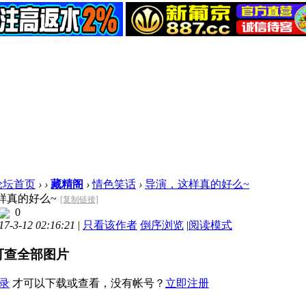
论坛首页
›
›
藏精阁
›
情色笑话
›
导演，这样真的好么~
样真的好么~
[复制链接]
0
-3-12 02:16:21
|
只看该作者
倒序浏览
|
阅读模式
可查全部图片
录
才可以下载或查看，没有帐号？
立即注册