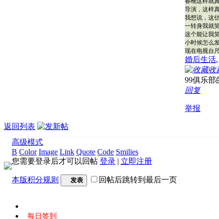
春晚这样就
导演，这样真
我想说，这估
一转身我就笑
这个能让我
小时候怎么
现在电视台
婚后生活
收
99俱乐
回复
举报
返回列表
高级模式
B
Color
Image
Link
Quote
Code
Smilies
您需要登录后才可以回帖
登录
|
立即注册
本版积分规则
回帖后跳转到最后一页
发表
每日签到