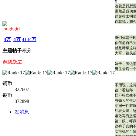
x
这就是我想要
虽然是我偶像
这穿帮太明显
你就说，我
toughgirl
哥们你是平
4万
4万
4134万
你何必自己
就是稀罕这
主题
帖子
积分
大哥，镜头
超级版主
妹子，旁边
男生最后一个
铜币
不用说，这
322607
往下看新郎
银币
怪不得女生
有钱人的生
372898
穿同一件衣
红衣大哥，
发消息
谁敢再秀恩爱
第一眼，吓我
这裤子真的
女司机的可