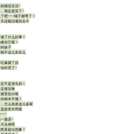
的婚后生活~
，我还是笑了~
了吧~~~绳子都弯了！
今天还能活着回去不
时做了什么好事！
为难自己呢！
样的妹子
前能不这么实在么
那坨暴露了你
动作亮了~
肯定不是亲生的！
一定很后悔
不接受告白呢
活你根本不懂！
服，怎么就差这么多呢
这是故意作死呢
~~~
一激灵~
不大合身吧
怕简直超出想象！