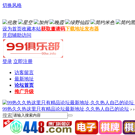
切换风格
伦敦
星空
加州
晚霞
绿野仙踪
简约米色
简约黑
设为首页
收藏本站
获取邀请码
下载地址发布器
开启辅助访问
登录
立即注册
访客留言
最新地址
论坛首页
推广升级
99热久久热这里只有精品论坛最新地址,久久热人自己的论坛
›
›
搜索