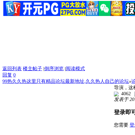
返回列表
楼主帖子
|
倒序浏览
|
阅读模式
回复
0
99热久久热这里只有精品论坛最新地址,久久热人自己的论坛
»
导演，这
4062
发表于 2017
登录即
您需要
登