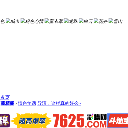
色
城市
粉色心情
薰衣草
龙珠
白云
花卉
雪山
首页
藏精阁
›
情色笑话
导演，这样真的好么~