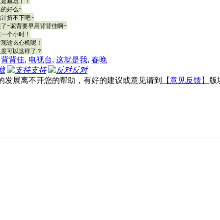
真是尴尬了！
的好么~
计挤不下吧~
了~驼背要早用背背佳啊~
笑一个小时！
发现这么心机呢！
尺度可以这样了？
,
背背佳
,
电视台
,
这就是我
,
春晚
藏
支持
反对
部的发展离不开您的帮助，有好的建议或意见请到
【意见反馈】
版