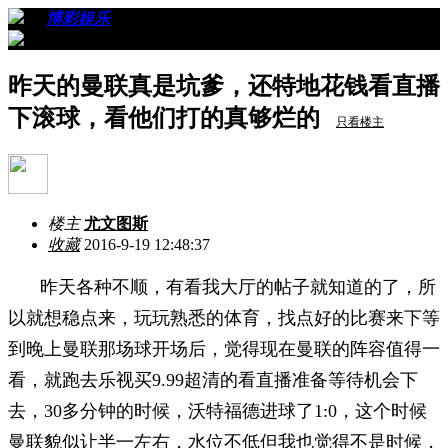
›
›
博彩娱乐
›
看帖
昨天的曼联真是坑爹，还特地花钱看直播
下滚球，看他们打的真够烂的
只看楼主
楼主
尤文图斯
收藏
2016-9-19 12:48:37
昨天各种不顺，有看我大厅的帖子就知道的了，所
以就想稳点来，玩玩熟悉的体育，找点好的比赛来下等
到晚上曼联那场球开场后，觉得现在曼联的阵容值得一
看，就跑去乐视买9.99超清的看直播准备等待机会下
去，30多分钟的时候，沃特福德进球了1:0，这个时候
曼联貌似让半一左右，水位不低但我也觉得不是时候，