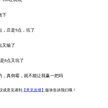
敢下
点，庄是9点，坑了
点又输了
庄是8点又坑了
的，真倒霉，就不能让我赢一把吗
议或意见请到
【意见反馈】
版块告诉我们哦！