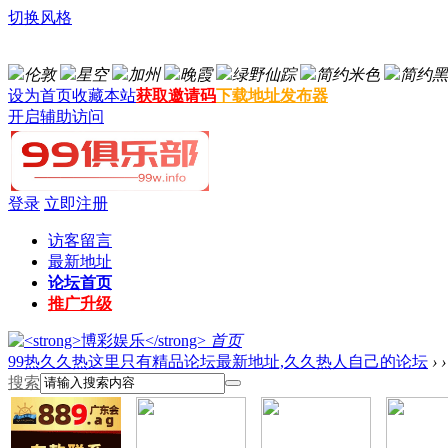
切换风格
伦敦
星空
加州
晚霞
绿野仙踪
简约米色
简约黑
设为首页
收藏本站
获取邀请码
下载地址发布器
开启辅助访问
登录
立即注册
访客留言
最新地址
论坛首页
推广升级
首页
99热久久热这里只有精品论坛最新地址,久久热人自己的论坛
›
›
搜索