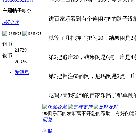
主题
帖子
积分
进百家乐看到有个连闲7把的路子没
5级会员
就等了几把押了把闲20，结果闲是2
铜币
21729
银币
第2把追庄20，结果闲是6点，庄是4
20326
发消息
第3把押注60的闲，尼玛闲是2点，
尼玛2天我碰到的百家乐路子都单跳
收藏
支持
反对
99俱乐部的发展离不开您的帮助，有好的建
回复
举报