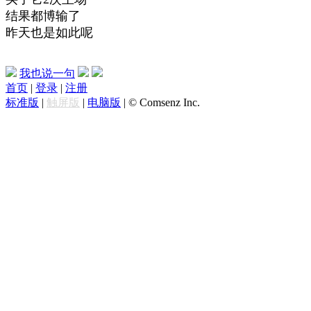
结果都博输了
昨天也是如此呢
我也说一句
首页
|
登录
|
注册
标准版
|
触屏版
|
电脑版
|
© Comsenz Inc.