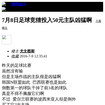
›
›
博彩娱乐
›
看帖
7月8日足球竞猜投入50元主队凶猛啊
只看
楼主
楼主
尤文图斯
收藏
2016-7-9 12:35:41
昨天的足球比赛
虽然没有输
但是主场作战的主队很是凶猛啊
韩国N联盟如此 巴西联赛也是如此
倒数第一的球队干掉了前3名的球队
真是不得不佩服它们啊
不过 爱尔兰联赛的波西米亚人却是例外
买了它2次主场