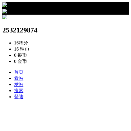
›
2532129874的资料
2532129874
16
积分
16
铜币
0
银币
0
金币
首页
看帖
发帖
搜索
登陆