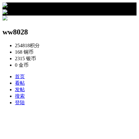
›
ww8028的资料
ww8028
254818
积分
168
铜币
2315
银币
0
金币
首页
看帖
发帖
搜索
登陆