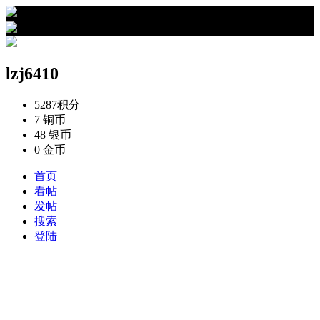
›
lzj6410的资料
lzj6410
5287
积分
7
铜币
48
银币
0
金币
首页
看帖
发帖
搜索
登陆