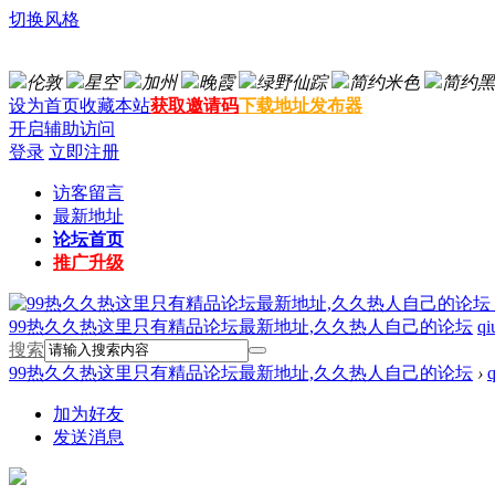
切换风格
伦敦
星空
加州
晚霞
绿野仙踪
简约米色
简约黑
设为首页
收藏本站
获取邀请码
下载地址发布器
开启辅助访问
登录
立即注册
访客留言
最新地址
论坛首页
推广升级
99热久久热这里只有精品论坛最新地址,久久热人自己的论坛
qi
搜索
99热久久热这里只有精品论坛最新地址,久久热人自己的论坛
›
加为好友
发送消息