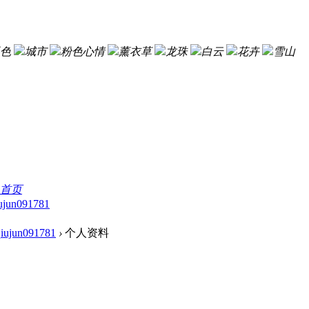
色
城市
粉色心情
薰衣草
龙珠
白云
花卉
雪山
首页
ujun091781
qiujun091781
›
个人资料