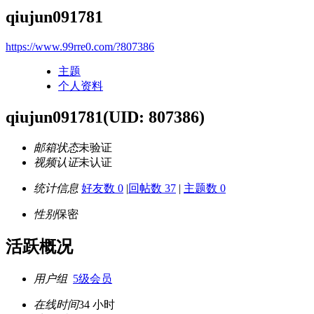
qiujun091781
https://www.99rre0.com/?807386
主题
个人资料
qiujun091781
(UID: 807386)
邮箱状态
未验证
视频认证
未认证
统计信息
好友数 0
|
回帖数 37
|
主题数 0
性别
保密
活跃概况
用户组
5级会员
在线时间
34 小时