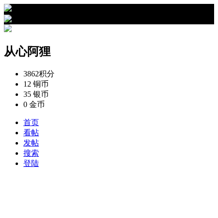
›
从心阿狸的资料
从心阿狸
3862
积分
12
铜币
35
银币
0
金币
首页
看帖
发帖
搜索
登陆