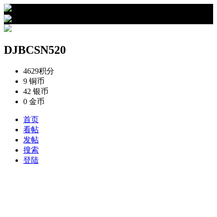
›
DJBCSN520的资料
DJBCSN520
4629
积分
9
铜币
42
银币
0
金币
首页
看帖
发帖
搜索
登陆