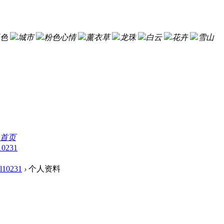
色
城市
粉色心情
薰衣草
龙珠
白云
花卉
雪山
首页
10231
cl10231
›
个人资料