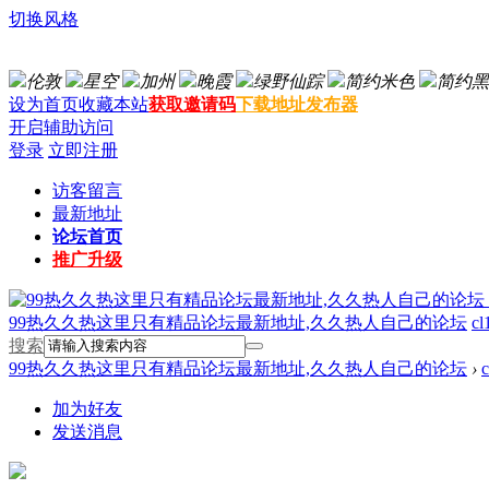
切换风格
伦敦
星空
加州
晚霞
绿野仙踪
简约米色
简约黑
设为首页
收藏本站
获取邀请码
下载地址发布器
开启辅助访问
登录
立即注册
访客留言
最新地址
论坛首页
推广升级
99热久久热这里只有精品论坛最新地址,久久热人自己的论坛
cl
搜索
99热久久热这里只有精品论坛最新地址,久久热人自己的论坛
›
加为好友
发送消息