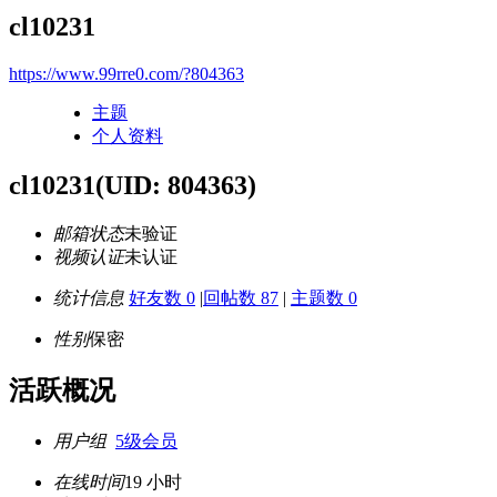
cl10231
https://www.99rre0.com/?804363
主题
个人资料
cl10231
(UID: 804363)
邮箱状态
未验证
视频认证
未认证
统计信息
好友数 0
|
回帖数 87
|
主题数 0
性别
保密
活跃概况
用户组
5级会员
在线时间
19 小时