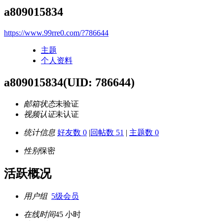
a809015834
https://www.99rre0.com/?786644
主题
个人资料
a809015834
(UID: 786644)
邮箱状态
未验证
视频认证
未认证
统计信息
好友数 0
|
回帖数 51
|
主题数 0
性别
保密
活跃概况
用户组
5级会员
在线时间
45 小时