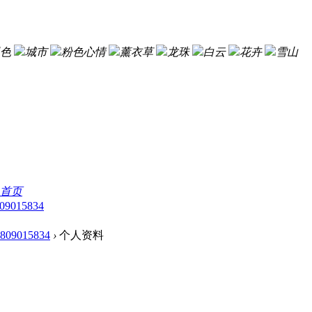
色
城市
粉色心情
薰衣草
龙珠
白云
花卉
雪山
首页
09015834
a809015834
›
个人资料