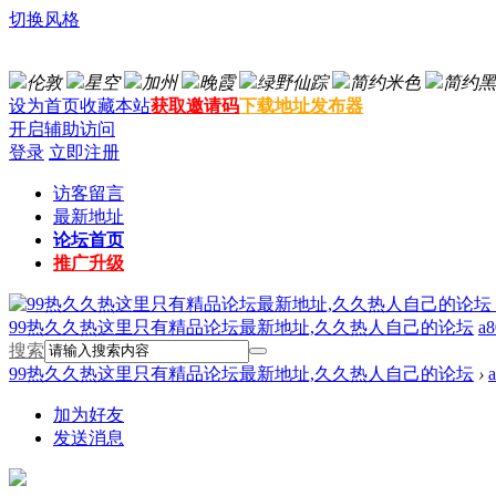
切换风格
伦敦
星空
加州
晚霞
绿野仙踪
简约米色
简约黑
设为首页
收藏本站
获取邀请码
下载地址发布器
开启辅助访问
登录
立即注册
访客留言
最新地址
论坛首页
推广升级
99热久久热这里只有精品论坛最新地址,久久热人自己的论坛
a8
搜索
99热久久热这里只有精品论坛最新地址,久久热人自己的论坛
›
加为好友
发送消息