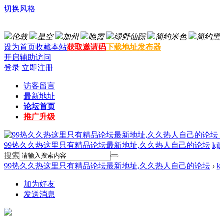
切换风格
伦敦
星空
加州
晚霞
绿野仙踪
简约米色
简约黑
设为首页
收藏本站
获取邀请码
下载地址发布器
开启辅助访问
登录
立即注册
访客留言
最新地址
论坛首页
推广升级
99热久久热这里只有精品论坛最新地址,久久热人自己的论坛
kj
搜索
99热久久热这里只有精品论坛最新地址,久久热人自己的论坛
›
k
加为好友
发送消息