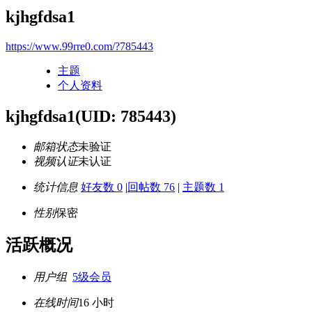
kjhgfdsa1
https://www.99rre0.com/?785443
主题
个人资料
kjhgfdsa1
(UID: 785443)
邮箱状态
未验证
视频认证
未认证
统计信息
好友数 0
|
回帖数 76
|
主题数 1
性别
保密
活跃概况
用户组
5级会员
在线时间
16 小时