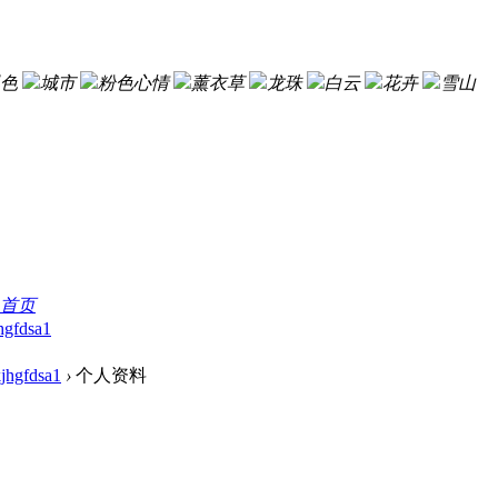
色
城市
粉色心情
薰衣草
龙珠
白云
花卉
雪山
首页
hgfdsa1
jhgfdsa1
›
个人资料