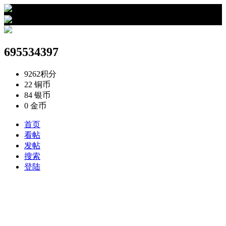
›
695534397的资料
695534397
9262
积分
22
铜币
84
银币
0
金币
首页
看帖
发帖
搜索
登陆