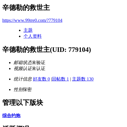
辛德勒的救世主
https://www.99rre0.com/?779104
主题
个人资料
辛德勒的救世主
(UID: 779104)
邮箱状态
未验证
视频认证
未认证
统计信息
好友数 0
|
回帖数 1
|
主题数 130
性别
保密
管理以下版块
综合约炮