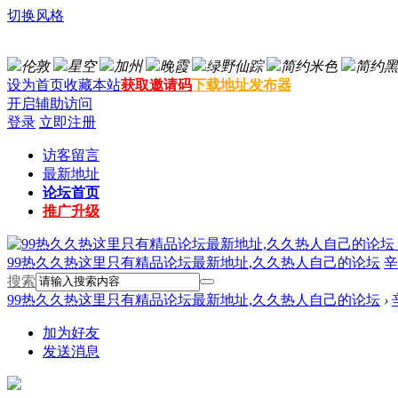
切换风格
伦敦
星空
加州
晚霞
绿野仙踪
简约米色
简约黑
设为首页
收藏本站
获取邀请码
下载地址发布器
开启辅助访问
登录
立即注册
访客留言
最新地址
论坛首页
推广升级
99热久久热这里只有精品论坛最新地址,久久热人自己的论坛
辛
搜索
99热久久热这里只有精品论坛最新地址,久久热人自己的论坛
›
加为好友
发送消息