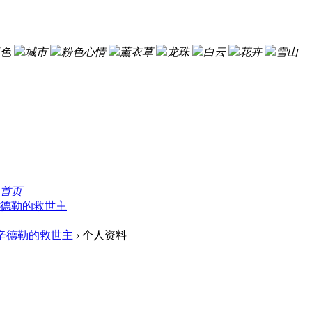
色
城市
粉色心情
薰衣草
龙珠
白云
花卉
雪山
首页
德勒的救世主
辛德勒的救世主
›
个人资料