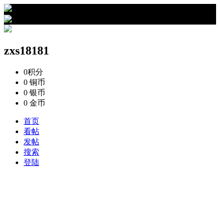
›
zxs18181的资料
zxs18181
0
积分
0
铜币
0
银币
0
金币
首页
看帖
发帖
搜索
登陆