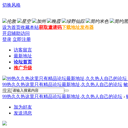
切换风格
伦敦
星空
加州
晚霞
绿野仙踪
简约米色
简约黑
设为首页
收藏本站
获取邀请码
下载地址发布器
开启辅助访问
登录
立即注册
访客留言
最新地址
论坛首页
推广升级
99热久久热这里只有精品论坛最新地址,久久热人自己的论坛
敏
搜索
99热久久热这里只有精品论坛最新地址,久久热人自己的论坛
›
加为好友
发送消息