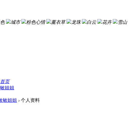
色
城市
粉色心情
薰衣草
龙珠
白云
花卉
雪山
首页
敏姐姐
敏敏姐姐
›
个人资料