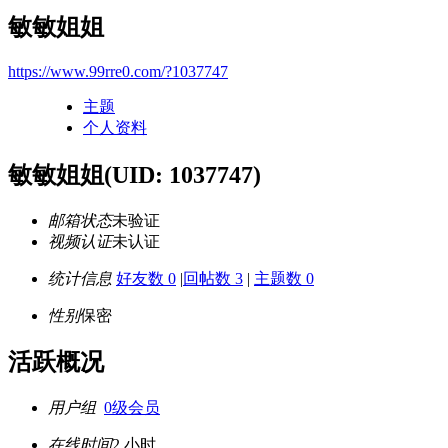
敏敏姐姐
https://www.99rre0.com/?1037747
主题
个人资料
敏敏姐姐
(UID: 1037747)
邮箱状态
未验证
视频认证
未认证
统计信息
好友数 0
|
回帖数 3
|
主题数 0
性别
保密
活跃概况
用户组
0级会员
在线时间
2 小时