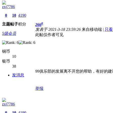
zxj7786
0
10
4190
#
主题
帖子
积分
266
发表于 2021-3-18 23:59:26
来自移动端
|
只看
5级会员
此帖仅作者可见
铜币
10
银币
38
99俱乐部的发展离不开您的帮助，有好的建
发消息
举报
zxj7786
0
10
4190