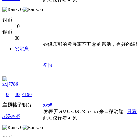
铜币
10
银币
38
99俱乐部的发展离不开您的帮助，有好的建
发消息
举报
zxj7786
0
10
4190
#
主题
帖子
积分
262
发表于 2021-3-18 23:57:35
来自移动端
|
只看
5级会员
此帖仅作者可见