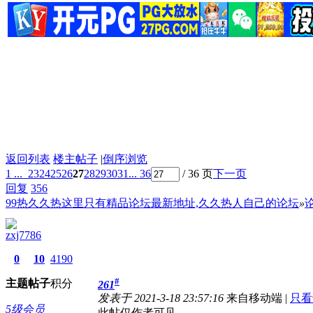
返回列表
楼主帖子
|
倒序浏览
1 ...
23
24
25
26
27
28
29
30
31
... 36
/ 36 页
下一页
回复
356
99热久久热这里只有精品论坛最新地址,久久热人自己的论坛
»
zxj7786
0
10
4190
#
主题
帖子
积分
261
发表于 2021-3-18 23:57:16
来自移动端
|
只看
5级会员
此帖仅作者可见