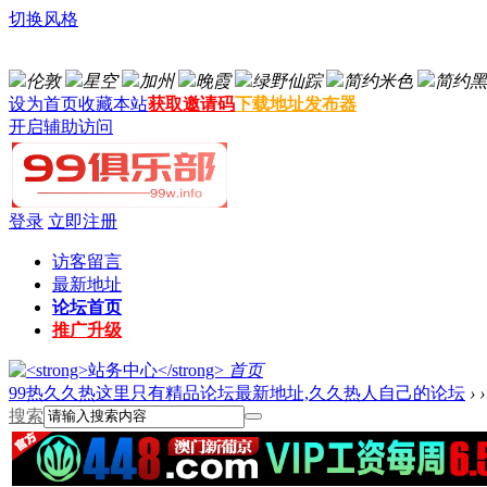
切换风格
伦敦
星空
加州
晚霞
绿野仙踪
简约米色
简约黑
设为首页
收藏本站
获取邀请码
下载地址发布器
开启辅助访问
登录
立即注册
访客留言
最新地址
论坛首页
推广升级
首页
99热久久热这里只有精品论坛最新地址,久久热人自己的论坛
›
›
搜索