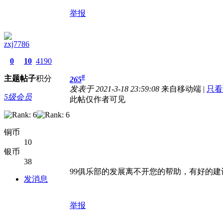
举报
zxj7786
0
10
4190
#
主题
帖子
积分
265
发表于 2021-3-18 23:59:08
来自移动端
|
只看
5级会员
此帖仅作者可见
铜币
10
银币
38
99俱乐部的发展离不开您的帮助，有好的建
发消息
举报