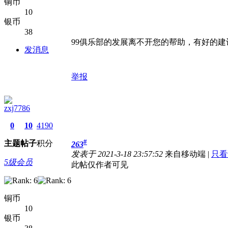
铜币
10
银币
38
99俱乐部的发展离不开您的帮助，有好的建
发消息
举报
zxj7786
0
10
4190
#
主题
帖子
积分
263
发表于 2021-3-18 23:57:52
来自移动端
|
只看
5级会员
此帖仅作者可见
铜币
10
银币