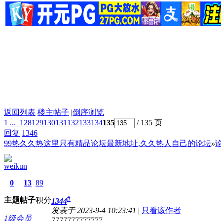
返回列表
楼主帖子
|
倒序浏览
1 ...
128
129
130
131
132
133
134
135
/ 135 页
回复
1346
99热久久热这里只有精品论坛最新地址,久久热人自己的论坛
»
weikun
0
13
89
#
主题
帖子
积分
1344
发表于 2023-9-4 10:23:41
|
只看该作者
1级会员
7777777777777