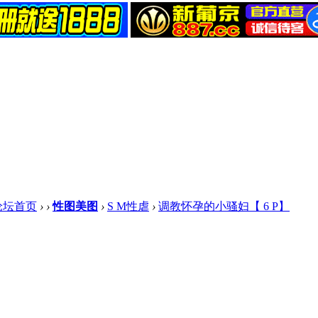
论坛首页
›
›
性图美图
›
S M性虐
›
调教怀孕的小骚妇【 6 P】