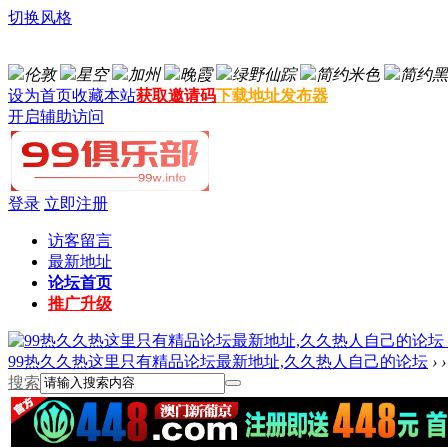
切换风格
伦敦
星空
加州
晚霞
绿野仙踪
简约米色
简约黑
设为首页
收藏本站
获取邀请码
下载地址发布器
开启辅助访问
登录
立即注册
访客留言
最新地址
论坛首页
推广升级
99热久久热这里只有精品论坛最新地址,久久热人自己的论坛
›
›
搜索