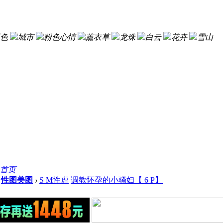
色
城市
粉色心情
薰衣草
龙珠
白云
花卉
雪山
首页
性图美图
›
S M性虐
调教怀孕的小骚妇【 6 P】