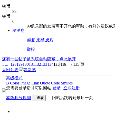
铜币
89
银币
0
99俱乐部的发展离不开您的帮助，有好的建议或
发消息
回复
支持
反对
举报
还有一些帖子被系统自动隐藏，点此展开
1 ...
128
129
130
131
132
133
134
135
/ 135 页
返回列表
高级模式
B
Color
Image
Link
Quote
Code
Smilies
您需要登录后才可以回帖
登录
|
立即注册
本版积分规则
回帖后跳转到最后一页
发表