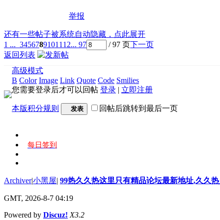
举报
还有一些帖子被系统自动隐藏，点此展开
1 ...
3
4
5
6
7
8
9
10
11
12
... 97
/ 97 页
下一页
返回列表
高级模式
B
Color
Image
Link
Quote
Code
Smilies
您需要登录后才可以回帖
登录
|
立即注册
本版积分规则
回帖后跳转到最后一页
发表
每日签到
Archiver
|
小黑屋
|
99热久久热这里只有精品论坛最新地址,久久
GMT, 2026-8-7 04:19
Powered by
Discuz!
X3.2