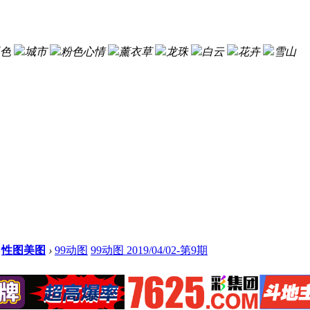
色
城市
粉色心情
薰衣草
龙珠
白云
花卉
雪山
性图美图
›
99动图
99动图 2019/04/02-第9期