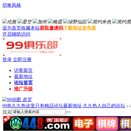
切换风格
伦敦
星空
加州
晚霞
绿野仙踪
简约米色
简约黑
设为首页
收藏本站
获取邀请码
下载地址发布器
开启辅助访问
登录
立即注册
访客留言
最新地址
论坛首页
推广升级
首页
99热久久热这里只有精品论坛最新地址,久久热人自己的论坛
›
›
搜索