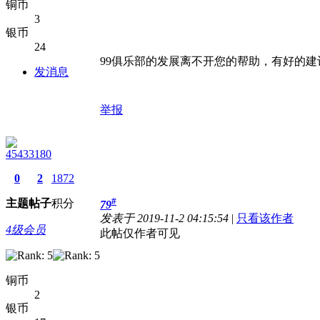
铜币
3
银币
24
99俱乐部的发展离不开您的帮助，有好的建
发消息
举报
45433180
0
2
1872
#
主题
帖子
积分
79
发表于 2019-11-2 04:15:54
|
只看该作者
4级会员
此帖仅作者可见
铜币
2
银币