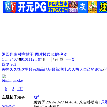
返回列表
楼主帖子
|
图片模式
|
倒序浏览
1 ...
3
4
5
6
7
8
9
10
11
12
... 97
/ 97 页
下一页
回复
963
99热久久热这里只有精品论坛最新地址,久久热人自己的论坛
»
binglingmoke
0
3
1万
#
主题
帖子
积分
73
发表于 2019-10-28 14:40:43
来自移动端
|
只
5级会员