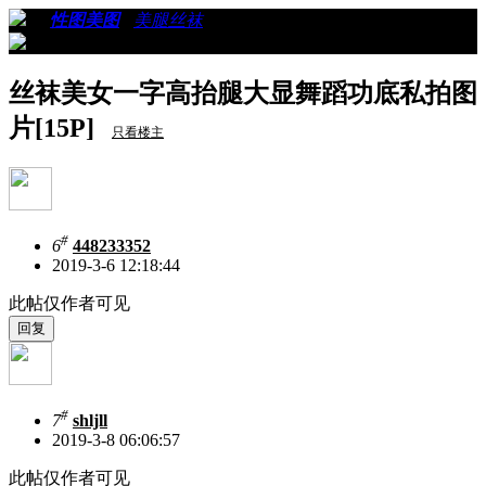
›
›
性图美图
›
美腿丝袜
›
看帖
丝袜美女一字高抬腿大显舞蹈功底私拍图
片[15P]
只看楼主
#
6
448233352
2019-3-6 12:18:44
此帖仅作者可见
#
7
shljll
2019-3-8 06:06:57
此帖仅作者可见