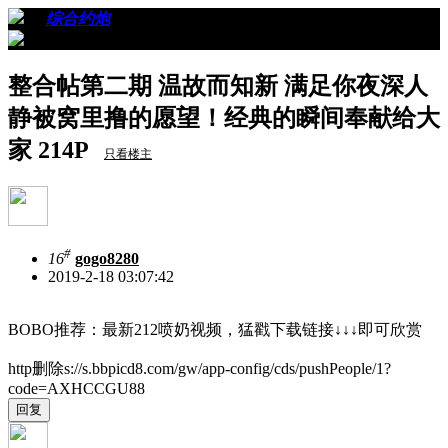
›
›
综合约炮
›
看帖
整合帖第二期 温故而知新 满足你夜深人
静被窝里撸的愿望！经典的瞬间奉献给大
家 214P
只看楼主
#
16
gogo8280
2019-2-18 03:07:42
BOBO推荐：最新212喷奶视频，猛戳下载链接↓↓↓即可欣赏
http删除s://s.bbpicd8.com/gw/app-config/cds/pushPeople/1?
code=AXHCCGU88