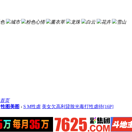
色
城市
粉色心情
薰衣草
龙珠
白云
花卉
雪山
首页
性图美图
›
S M性虐
美女欠高利貸脫光毒打性虐待[16P]