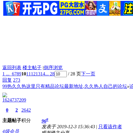
返回列表
楼主帖子
|
倒序浏览
1 ...
6
7
8
9
10
11
12
13
14
... 28
/ 28 页
下一页
回复
273
99热久久热这里只有精品论坛最新地址,久久热人自己的论坛
»
1624737209
0
2
2642
#
主题
帖子
积分
96
发表于 2019-12-3 15:36:43
|
只看该作者
4级会员
感谢楼主分享