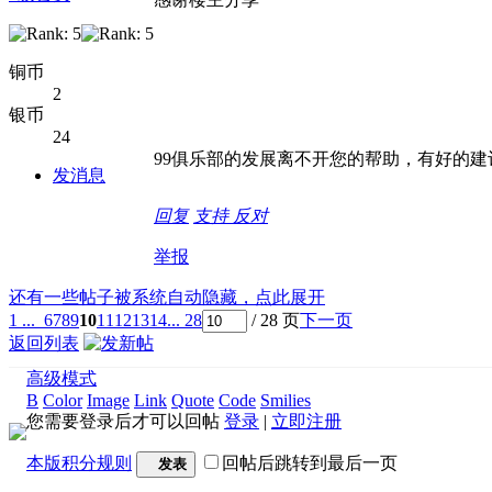
铜币
2
银币
24
99俱乐部的发展离不开您的帮助，有好的建
发消息
回复
支持
反对
举报
还有一些帖子被系统自动隐藏，点此展开
1 ...
6
7
8
9
10
11
12
13
14
... 28
/ 28 页
下一页
返回列表
高级模式
B
Color
Image
Link
Quote
Code
Smilies
您需要登录后才可以回帖
登录
|
立即注册
本版积分规则
回帖后跳转到最后一页
发表