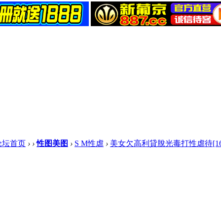
论坛首页
›
›
性图美图
›
S M性虐
›
美女欠高利貸脫光毒打性虐待[16