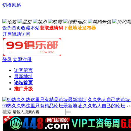
切换风格
伦敦
星空
加州
晚霞
绿野仙踪
简约米色
简约黑
设为首页
收藏本站
获取邀请码
下载地址发布器
开启辅助访问
登录
立即注册
访客留言
最新地址
论坛首页
推广升级
99热久久热这里只有精品论坛最新地址,久久热人自己的论坛
›
›
搜索