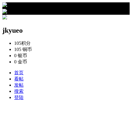
›
jkyueo的资料
jkyueo
105
积分
105
铜币
0
银币
0
金币
首页
看帖
发帖
搜索
登陆