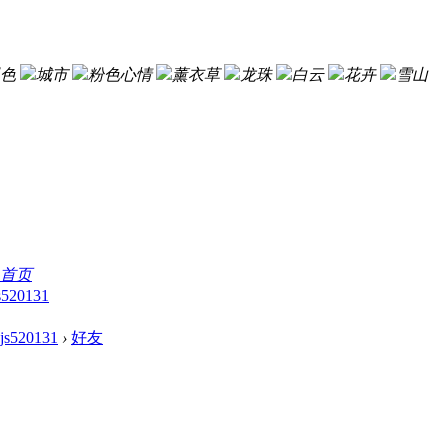
色
城市
粉色心情
薰衣草
龙珠
白云
花卉
雪山
首页
s520131
zjs520131
›
好友