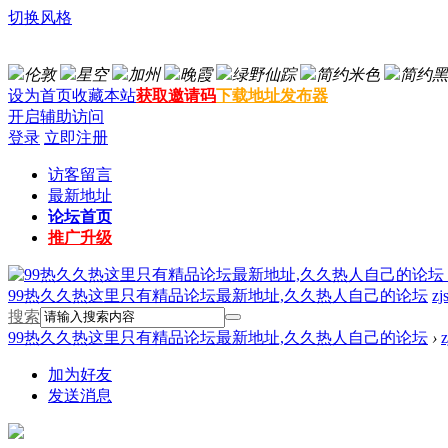
切换风格
伦敦
星空
加州
晚霞
绿野仙踪
简约米色
简约黑
设为首页
收藏本站
获取邀请码
下载地址发布器
开启辅助访问
登录
立即注册
访客留言
最新地址
论坛首页
推广升级
99热久久热这里只有精品论坛最新地址,久久热人自己的论坛
zj
搜索
99热久久热这里只有精品论坛最新地址,久久热人自己的论坛
›
加为好友
发送消息