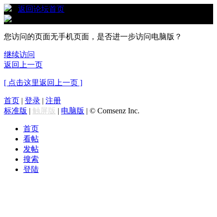
›
返回论坛首页
您访问的页面无手机页面，是否进一步访问电脑版？
继续访问
返回上一页
[ 点击这里返回上一页 ]
首页
|
登录
|
注册
标准版
|
触屏版
|
电脑版
|
© Comsenz Inc.
首页
看帖
发帖
搜索
登陆