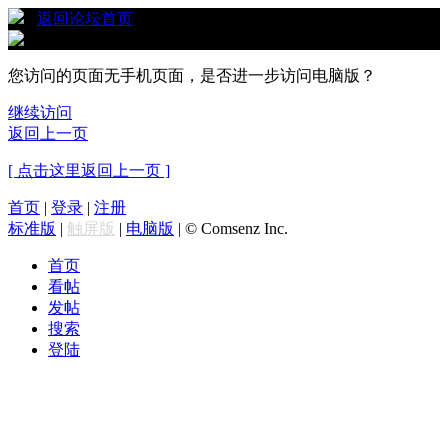
›
返回论坛首页
您访问的页面无手机页面，是否进一步访问电脑版？
继续访问
返回上一页
[ 点击这里返回上一页 ]
首页
|
登录
|
注册
标准版
|
触屏版
|
电脑版
|
© Comsenz Inc.
首页
看帖
发帖
搜索
登陆