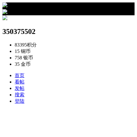
›
350375502的资料
350375502
83395
积分
15
铜币
758
银币
35
金币
首页
看帖
发帖
搜索
登陆