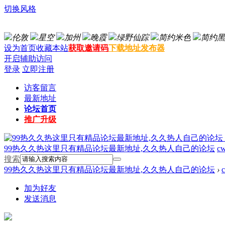
切换风格
伦敦
星空
加州
晚霞
绿野仙踪
简约米色
简约黑
设为首页
收藏本站
获取邀请码
下载地址发布器
开启辅助访问
登录
立即注册
访客留言
最新地址
论坛首页
推广升级
99热久久热这里只有精品论坛最新地址,久久热人自己的论坛
cw
搜索
99热久久热这里只有精品论坛最新地址,久久热人自己的论坛
›
加为好友
发送消息