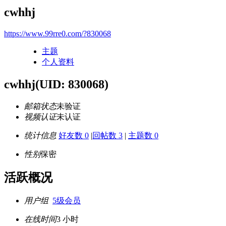
cwhhj
https://www.99rre0.com/?830068
主题
个人资料
cwhhj
(UID: 830068)
邮箱状态
未验证
视频认证
未认证
统计信息
好友数 0
|
回帖数 3
|
主题数 0
性别
保密
活跃概况
用户组
5级会员
在线时间
3 小时