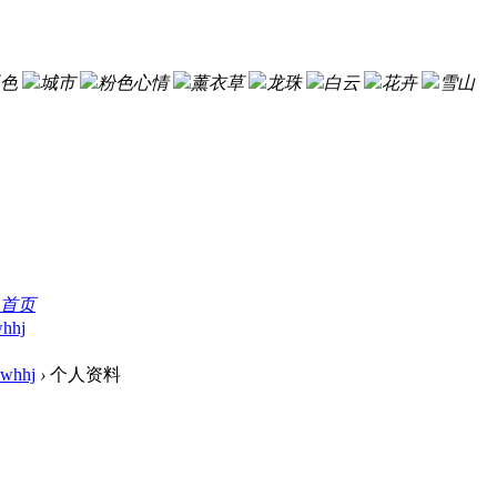
色
城市
粉色心情
薰衣草
龙珠
白云
花卉
雪山
首页
hhj
cwhhj
›
个人资料