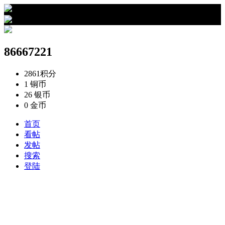
›
86667221的资料
86667221
2861
积分
1
铜币
26
银币
0
金币
首页
看帖
发帖
搜索
登陆