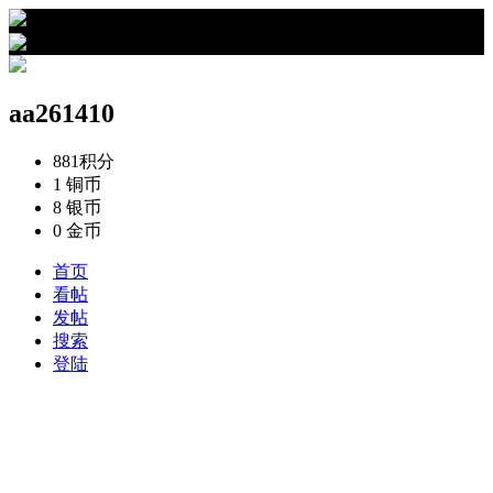
›
aa261410的资料
aa261410
881
积分
1
铜币
8
银币
0
金币
首页
看帖
发帖
搜索
登陆