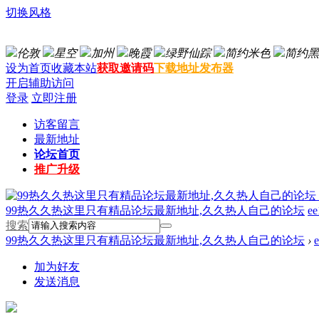
切换风格
伦敦
星空
加州
晚霞
绿野仙踪
简约米色
简约黑
设为首页
收藏本站
获取邀请码
下载地址发布器
开启辅助访问
登录
立即注册
访客留言
最新地址
论坛首页
推广升级
99热久久热这里只有精品论坛最新地址,久久热人自己的论坛
ee
搜索
99热久久热这里只有精品论坛最新地址,久久热人自己的论坛
›
加为好友
发送消息