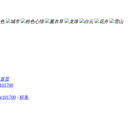
色
城市
粉色心情
薰衣草
龙珠
白云
花卉
雪山
首页
101700
ee101700
›
好友