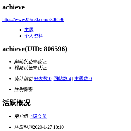
achieve
https://www.99rre0.com/?806596
主题
个人资料
achieve
(UID: 806596)
邮箱状态
未验证
视频认证
未认证
统计信息
好友数 0
|
回帖数 4
|
主题数 0
性别
保密
活跃概况
用户组
4级会员
注册时间
2020-1-27 18:10