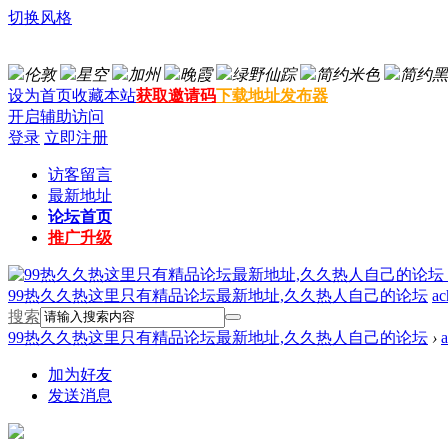
切换风格
伦敦
星空
加州
晚霞
绿野仙踪
简约米色
简约黑
设为首页
收藏本站
获取邀请码
下载地址发布器
开启辅助访问
登录
立即注册
访客留言
最新地址
论坛首页
推广升级
99热久久热这里只有精品论坛最新地址,久久热人自己的论坛
ac
搜索
99热久久热这里只有精品论坛最新地址,久久热人自己的论坛
›
a
加为好友
发送消息