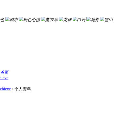
色
城市
粉色心情
薰衣草
龙珠
白云
花卉
雪山
首页
hieve
chieve
›
个人资料