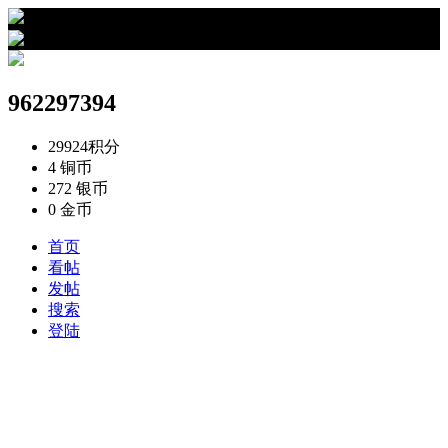
›
962297394的资料
962297394
29924
积分
4
铜币
272
银币
0
金币
首页
看帖
发帖
搜索
登陆